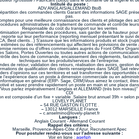
eur /grossiste / Fabricant (BtoB) dans le domaine de la lingerie et de
Intitulé du poste :
ADV ANGLAIS/ALLEMAND BtoB
répartition des commandes clients Garant des informations SAGE présent
pas.
ptes pour une meilleure connaissance des clients et pilotage des a
procédures administratives de traitement de commande et contrôle leurs
Responsable du coût du transport sur les ventes
timisation permanente des procédures, sais garder de la hauteur pour 
eporte sur leur performance (reporting mensuel présentant le suivi de
 Best clients...) S’assure que les informations produits et stock (rupt
timées ou des référencements qui affectent les prévisions de vente a
 remise remises ou d’offres commerciales auprès du Front Office Organi
les Salons, Portes Ouvertes ou toutes autres actions de communication 
Contrôle des bons de commande, encaissement des règlements, facturatio
techniques sur les produits/services de l’entreprise.
s de retour, validation des retours, réalisation des avoirs, gestion d
formations de qualification des clients renseignées dans SAGE Sait rel
ers d’opinions sur ces territoires et sait transformer des opportunités
e l’expérience dans un poste à dimension commerciale ou en administr
il informatique en général (ERP- Sage, CRM)Vous aimez le contact, êtes
otivé et savez prendre rapidement un poste en main et une place dans
"Vous parlez impérativement l’anglais et ALLEMAND (très bon niveau)" 
CDI
n est composée d’un fixe + variable .Salaire brut annuel 39h = selon pr
LOVELY PLANET
–
54 RUE GASTON FLOTTE .
–
13012 MARSEILLE France
–
c.anselmino@lovely-planet.fr
Langues :
Anglais Courant - Allemand Courant
Rappel des critères :
Marseille, Provence-Alpes-Côte d’Azur, Recrutement Apec
Pour postuler rendez-vous sur l’adresse suivante :
Voir en ligne :
agefiph