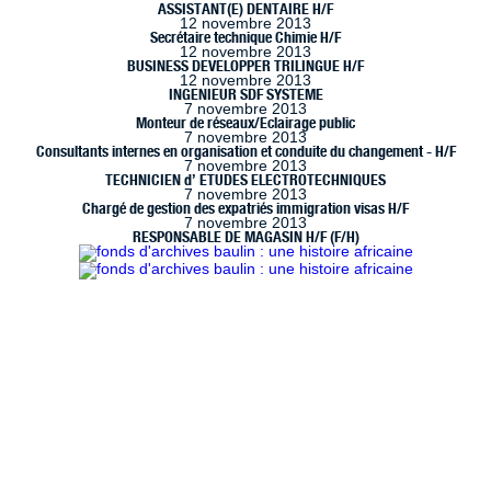
ASSISTANT(E) DENTAIRE H/F
12 novembre 2013
Secrétaire technique Chimie H/F
12 novembre 2013
BUSINESS DEVELOPPER TRILINGUE H/F
12 novembre 2013
INGENIEUR SDF SYSTEME
7 novembre 2013
Monteur de réseaux/Eclairage public
7 novembre 2013
Consultants internes en organisation et conduite du changement - H/F
7 novembre 2013
TECHNICIEN d’ ETUDES ELECTROTECHNIQUES
7 novembre 2013
Chargé de gestion des expatriés immigration visas H/F
7 novembre 2013
RESPONSABLE DE MAGASIN H/F (F/H)
 à Marseille (www.handimarseille.fr), développé par
Résurgences
, e
ence Creative Commons : Paternité-Pas d’Utilisation Commerciale