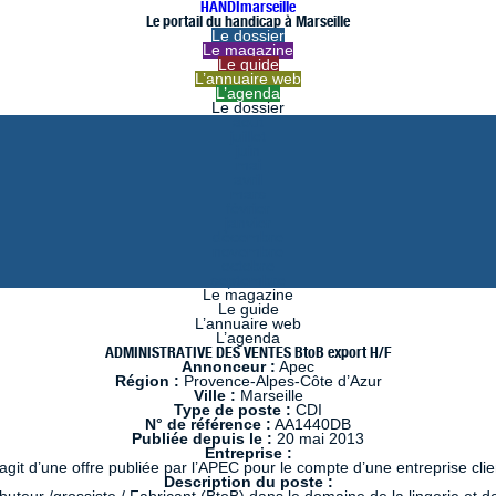
HANDImarseille
Le portail du handicap à Marseille
Le dossier
Le magazine
Le guide
L’annuaire web
L’agenda
Le dossier
août
juillet
juin
mai
avril
mars
février
janvier
décembre
novembre
octobre
septembre
Le magazine
Le guide
L’annuaire web
L’agenda
ADMINISTRATIVE DES VENTES BtoB export H/F
Annonceur :
Apec
Région :
Provence-Alpes-Côte d’Azur
Ville :
Marseille
Type de poste :
CDI
N° de référence :
AA1440DB
Publiée depuis le :
20 mai 2013
Entreprise :
s’agit d’une offre publiée par l’APEC pour le compte d’une entreprise clie
Description du poste :