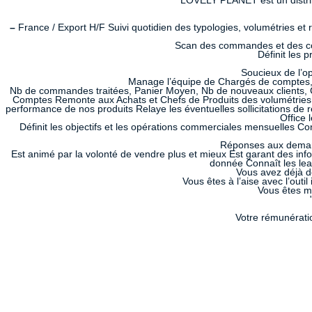
LOVELY PLANET est un distribut
–
France / Export H/F Suivi quotidien des typologies, volumétries et 
Scan des commandes et des com
Définit les 
Soucieux de l’op
Manage l’équipe de Chargés de comptes, r
Nb de commandes traitées, Panier Moyen, Nb de nouveaux clients, CA,
Comptes Remonte aux Achats et Chefs de Produits des volumétries es
performance de nos produits Relaye les éventuelles sollicitations de
Office 
Définit les objectifs et les opérations commerciales mensuelles 
Réponses aux demande
Est animé par la volonté de vendre plus et mieux Est garant des in
donnée Connaît les lead
Vous avez déjà d
Vous êtes à l’aise avec l’out
Vous êtes m
Votre rémunératio