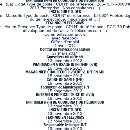
INFIRMIER (F/H) DE COORDINATION RÉGION SUD
le : (La) Ciotat Type de poste : CDI N° de référence : 286-RLP-R00004
2013 Entreprise : Nos consultants (…)
INGENIEUR ETUDES
 : Marseille Type de poste : CDI N° de référence : ET0804 Publiée dep
du génie électrique, mécanique et (…)
TECHNICIEN TELECOMS
 : Aix-en-Provence Type de poste : CDI N° de référence : RC2179 Publi
développement de l’activité Télécoms sur (…)
Commentez cet article
avec facebook
Offres d'emploi
4 avril 2014
Contrat de Professionnalisation
27 mars 2014
Conseillers clientèle h/f
13 décembre 2013
PHARMACIEN A USAGE INTERIEUR (F/H)
15 novembre 2013
MAGASINIER CHAUFFEUR LIVREUR VL H/F EN CDI
15 novembre 2013
CADRE DE SANTÉ (F/H)
15 novembre 2013
Technicien de Maintenance H/F
15 novembre 2013
INFIRMIER PUÉRICULTRICE DE (F/H)
15 novembre 2013
INFIRMIER (F/H) DE COORDINATION RÉGION SUD
13 novembre 2013
INGENIEUR ETUDES
13 novembre 2013
TECHNICIEN TELECOMS
13 novembre 2013
Responsable technique H/F
13 novembre 2013