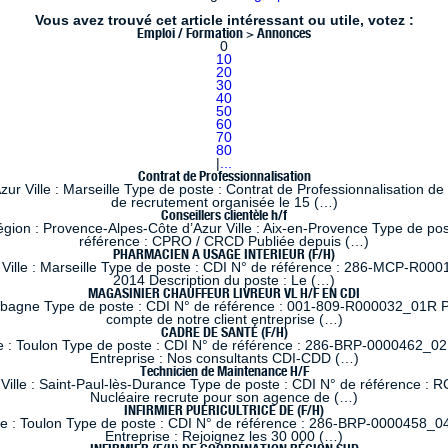
Vous avez trouvé cet article intéressant ou utile, votez :
Emploi / Formation > Annonces
0
10
20
30
40
50
60
70
80
|
...
Contrat de Professionnalisation
 Ville : Marseille Type de poste : Contrat de Professionnalisation de
de recrutement organisée le 15 (…)
Conseillers clientèle h/f
 : Provence-Alpes-Côte d’Azur Ville : Aix-en-Provence Type de poste
référence : CPRO / CRCD Publiée depuis (…)
PHARMACIEN A USAGE INTERIEUR (F/H)
lle : Marseille Type de poste : CDI N° de référence : 286-MCP-R0001
2014 Description du poste : Le (…)
MAGASINIER CHAUFFEUR LIVREUR VL H/F EN CDI
ubagne Type de poste : CDI N° de référence : 001-809-R000032_01R Pub
compte de notre client entreprise (…)
CADRE DE SANTÉ (F/H)
e : Toulon Type de poste : CDI N° de référence : 286-BRP-0000462_02
Entreprise : Nos consultants CDI-CDD (…)
Technicien de Maintenance H/F
ille : Saint-Paul-lès-Durance Type de poste : CDI N° de référence : RC
Nucléaire recrute pour son agence de (…)
INFIRMIER PUÉRICULTRICE DE (F/H)
le : Toulon Type de poste : CDI N° de référence : 286-BRP-0000458_04
Entreprise : Rejoignez les 30 000 (…)