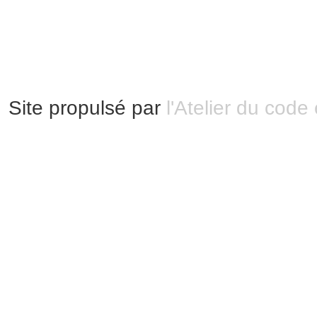
Mentions légales
|
Bannières et vignettes
Plan du site
Site propulsé par
l'Atelier du code