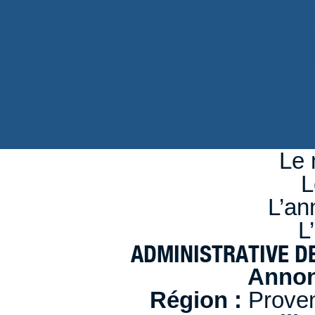
d
n
se
Le 
L
L’an
L
ADMINISTRATIVE DE
Annon
Région :
Proven