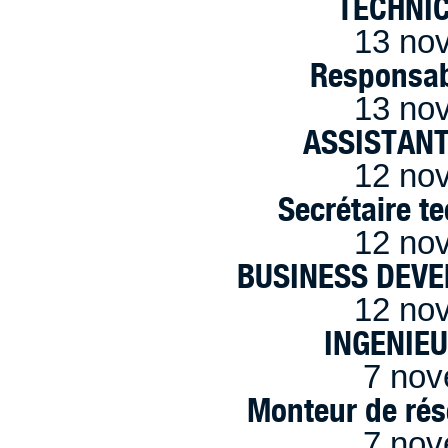
TECHNI
13 no
Responsab
13 no
ASSISTANT
12 no
Secrétaire t
12 no
BUSINESS DEVE
12 no
INGENIE
7 nov
Monteur de rés
7 nov