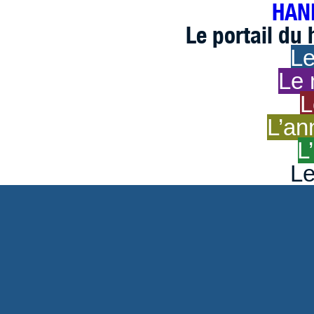
HAND
Le portail du
Le
Le 
L
L’an
L
Le