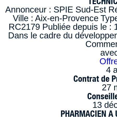
TECHNI
Annonceur : SPIE Sud-Est Ré
Ville : Aix-en-Provence Typ
RC2179 Publiée depuis le : 1
Dans le cadre du développem
Comment
ave
Offr
4 a
Contrat de P
27 
Conseille
13 dé
PHARMACIEN A U