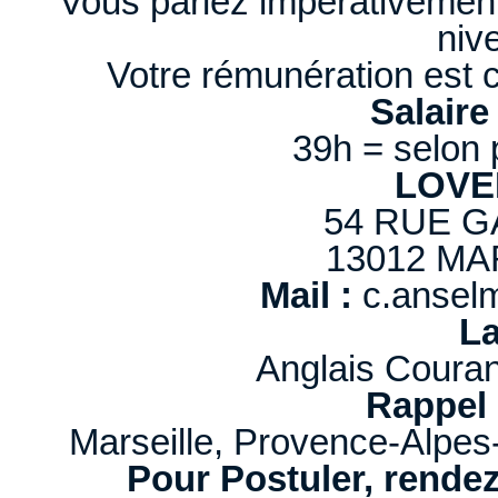
"Vous parlez impérativemen
niv
Votre rémunération est c
Salaire
39h = selon p
LOVE
54 RUE 
13012 MA
Mail :
c.anselm
La
Anglais Couran
Rappel 
Marseille, Provence-Alpes
Pour Postuler, rendez