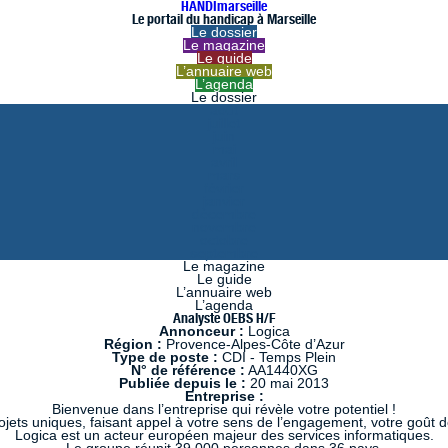
HANDImarseille
Le portail du handicap à Marseille
Le dossier
Le magazine
Le guide
L’annuaire web
L’agenda
Le dossier
août
juillet
juin
mai
avril
mars
février
janvier
décembre
novembre
octobre
septembre
Le magazine
Le guide
L’annuaire web
L’agenda
Analyste OEBS H/F
Annonceur :
Logica
Région :
Provence-Alpes-Côte d’Azur
Type de poste :
CDI - Temps Plein
N° de référence :
AA1440XG
Publiée depuis le :
20 mai 2013
Entreprise :
Bienvenue dans l’entreprise qui révèle votre potentiel !
ts uniques, faisant appel à votre sens de l’engagement, votre goût de 
Logica est un acteur européen majeur des services informatiques.