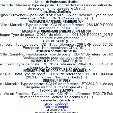
Contrat de Professionnalisation
 Ville : Marseille Type de poste : Contrat de Professionnalisation de
de recrutement organisée le 15 (…)
Conseillers clientèle h/f
 : Provence-Alpes-Côte d’Azur Ville : Aix-en-Provence Type de poste
référence : CPRO / CRCD Publiée depuis (…)
PHARMACIEN A USAGE INTERIEUR (F/H)
lle : Marseille Type de poste : CDI N° de référence : 286-MCP-R0001
2014 Description du poste : Le (…)
MAGASINIER CHAUFFEUR LIVREUR VL H/F EN CDI
ubagne Type de poste : CDI N° de référence : 001-809-R000032_01R Pub
compte de notre client entreprise (…)
CADRE DE SANTÉ (F/H)
e : Toulon Type de poste : CDI N° de référence : 286-BRP-0000462_02
Entreprise : Nos consultants CDI-CDD (…)
Technicien de Maintenance H/F
ille : Saint-Paul-lès-Durance Type de poste : CDI N° de référence : RC
Nucléaire recrute pour son agence de (…)
INFIRMIER PUÉRICULTRICE DE (F/H)
le : Toulon Type de poste : CDI N° de référence : 286-BRP-0000458_04
Entreprise : Rejoignez les 30 000 (…)
INFIRMIER (F/H) DE COORDINATION RÉGION SUD
le : (La) Ciotat Type de poste : CDI N° de référence : 286-RLP-R00004
2013 Entreprise : Nos consultants (…)
INGENIEUR ETUDES
 : Marseille Type de poste : CDI N° de référence : ET0804 Publiée dep
du génie électrique, mécanique et (…)
TECHNICIEN TELECOMS
 : Aix-en-Provence Type de poste : CDI N° de référence : RC2179 Publi
développement de l’activité Télécoms sur (…)
Commentez cet article
avec facebook
Offres d'emploi
4 avril 2014