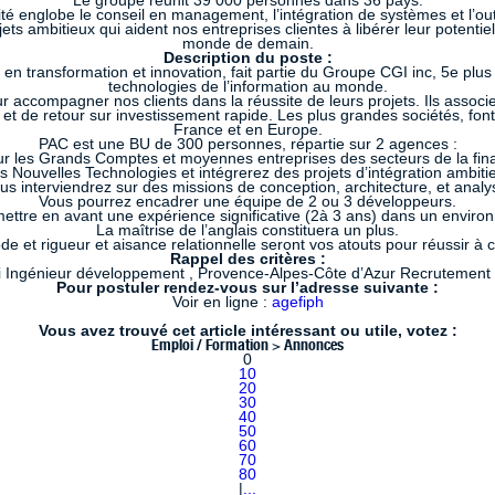
Le groupe réunit 39 000 personnes dans 36 pays.
ité englobe le conseil en management, l’intégration de systèmes et l’ou
ets ambitieux qui aident nos entreprises clientes à libérer leur potent
monde de demain.
Description du poste :
en transformation et innovation, fait partie du Groupe CGI inc, 5e plu
technologies de l’information au monde.
our accompagner nos clients dans la réussite de leurs projets. Ils associ
t de retour sur investissement rapide. Les plus grandes sociétés, font
France et en Europe.
PAC est une BU de 300 personnes, répartie sur 2 agences :
ur les Grands Comptes et moyennes entreprises des secteurs de la finan
Nouvelles Technologies et intégrerez des projets d’intégration ambitie
us interviendrez sur des missions de conception, architecture, et analy
Vous pourrez encadrer une équipe de 2 ou 3 développeurs.
ettre en avant une expérience significative (2à 3 ans) dans un enviro
La maîtrise de l’anglais constituera un plus.
e et rigueur et aisance relationnelle seront vos atouts pour réussir à 
Rappel des critères :
 Ingénieur développement , Provence-Alpes-Côte d’Azur Recrutement
Pour postuler rendez-vous sur l’adresse suivante :
Voir en ligne :
agefiph
Vous avez trouvé cet article intéressant ou utile, votez :
Emploi / Formation > Annonces
0
10
20
30
40
50
60
70
80
|
...