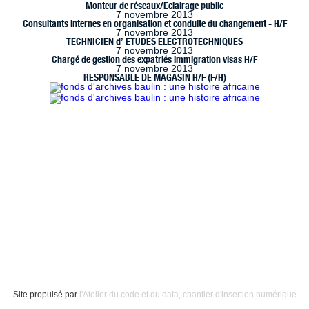
Monteur de réseaux/Eclairage public
7 novembre 2013
Consultants internes en organisation et conduite du changement - H/F
7 novembre 2013
TECHNICIEN d’ ETUDES ELECTROTECHNIQUES
7 novembre 2013
Chargé de gestion des expatriés immigration visas H/F
7 novembre 2013
RESPONSABLE DE MAGASIN H/F (F/H)
 à Marseille (www.handimarseille.fr), développé par
Résurgences
, e
ence Creative Commons : Paternité-Pas d’Utilisation Commerciale
Site propulsé par
l'Atelier du code et du data, chantier d'insertion numérique