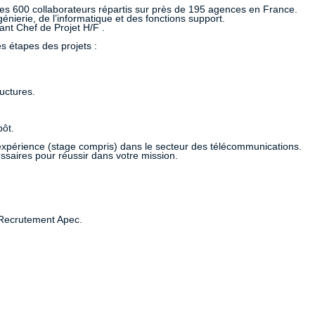
ses 600 collaborateurs répartis sur près de 195 agences en France.
énierie, de l’informatique et des fonctions support.
ant Chef de Projet H/F .
es étapes des projets :
uctures.
pôt.
e expérience (stage compris) dans le secteur des télécommunications.
saires pour réussir dans votre mission.
 Recrutement Apec.