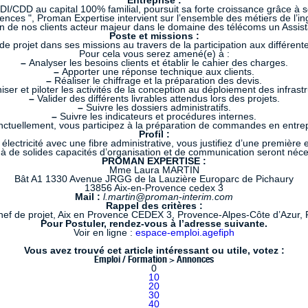
Entreprise :
I/CDD au capital 100% familial, poursuit sa forte croissance grâce à 
nces ", Proman Expertise intervient sur l’ensemble des métiers de l’ing
n de nos clients acteur majeur dans le domaine des télécoms un Assist
Poste et missions :
de projet dans ses missions au travers de la participation aux différent
Pour cela vous serez amené(e) à :
–
Analyser les besoins clients et établir le cahier des charges.
–
Apporter une réponse technique aux clients.
–
Réaliser le chiffrage et la préparation des devis.
ser et piloter les activités de la conception au déploiement des infrastr
–
Valider des différents livrables attendus lors des projets.
–
Suivre les dossiers administratifs.
–
Suivre les indicateurs et procédures internes.
ctuellement, vous participez à la préparation de commandes en entre
Profil :
ectricité avec une fibre administrative, vous justifiez d’une premièr
à de solides capacités d’organisation et de communication seront néces
PROMAN EXPERTISE :
Mme Laura MARTIN
Bât A1 1330 Avenue JRGG de la Lauzière Europarc de Pichaury
13856 Aix-en-Provence cedex 3
Mail :
l.martin@proman-interim.com
Rappel des critères :
chef de projet, Aix en Provence CEDEX 3, Provence-Alpes-Côte d’Azur,
Pour Postuler, rendez-vous à l’adresse suivante.
Voir en ligne :
espace-emploi.agefiph
Vous avez trouvé cet article intéressant ou utile, votez :
Emploi / Formation > Annonces
0
10
20
30
40