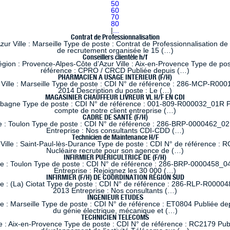
50
60
70
80
|
...
Contrat de Professionnalisation
 Ville : Marseille Type de poste : Contrat de Professionnalisation de
de recrutement organisée le 15 (…)
Conseillers clientèle h/f
 : Provence-Alpes-Côte d’Azur Ville : Aix-en-Provence Type de poste
référence : CPRO / CRCD Publiée depuis (…)
PHARMACIEN A USAGE INTERIEUR (F/H)
lle : Marseille Type de poste : CDI N° de référence : 286-MCP-R0001
2014 Description du poste : Le (…)
MAGASINIER CHAUFFEUR LIVREUR VL H/F EN CDI
ubagne Type de poste : CDI N° de référence : 001-809-R000032_01R Pub
compte de notre client entreprise (…)
CADRE DE SANTÉ (F/H)
e : Toulon Type de poste : CDI N° de référence : 286-BRP-0000462_02
Entreprise : Nos consultants CDI-CDD (…)
Technicien de Maintenance H/F
ille : Saint-Paul-lès-Durance Type de poste : CDI N° de référence : RC
Nucléaire recrute pour son agence de (…)
INFIRMIER PUÉRICULTRICE DE (F/H)
le : Toulon Type de poste : CDI N° de référence : 286-BRP-0000458_04
Entreprise : Rejoignez les 30 000 (…)
INFIRMIER (F/H) DE COORDINATION RÉGION SUD
le : (La) Ciotat Type de poste : CDI N° de référence : 286-RLP-R00004
2013 Entreprise : Nos consultants (…)
INGENIEUR ETUDES
 : Marseille Type de poste : CDI N° de référence : ET0804 Publiée dep
du génie électrique, mécanique et (…)
TECHNICIEN TELECOMS
 : Aix-en-Provence Type de poste : CDI N° de référence : RC2179 Publi