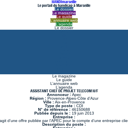
HANDImarseille
Le portail du handicap à Marseille
Le dossier
Le magazine
Le guide
L’annuaire web
L’agenda
Le dossier
août
juillet
juin
mai
avril
mars
février
janvier
décembre
novembre
octobre
septembre
Le magazine
Le guide
L’annuaire web
L’agenda
ASSISTANT CHEF DE PROJET TELECOM H/F
Annonceur :
Apec
Région :
Provence-Alpes-Côte d’Azur
Ville :
Aix-en-Provence
Type de poste :
CDI
N° de référence :
46150688
Publiée depuis le :
19 juin 2013
Entreprise :
s’agit d’une offre publiée par l’APEC pour le compte d’une entreprise clie
Description du poste :