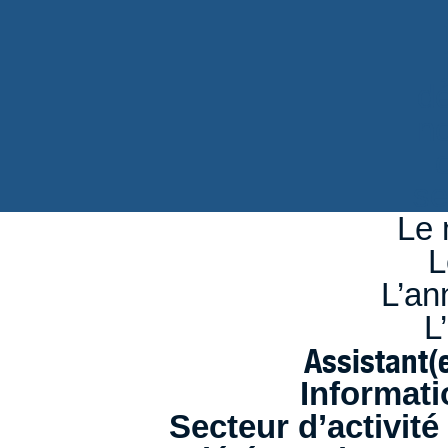
d
n
se
Le 
L
L’an
L
Assistant(
Informati
Secteur d’activité