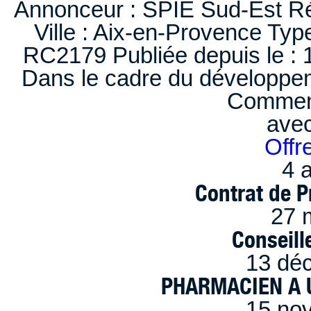
Annonceur : SPIE Sud-Est Ré
Ville : Aix-en-Provence Typ
RC2179 Publiée depuis le : 1
Dans le cadre du développem
Comment
ave
Offr
4 a
Contrat de P
27 
Conseille
13 dé
PHARMACIEN A U
15 no