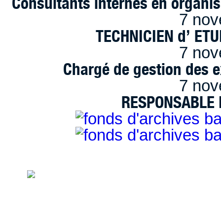
Consultants internes en organi
7 nov
TECHNICIEN d’ ET
7 nov
Chargé de gestion des e
7 nov
RESPONSABLE D
handimarseille.fr, le portail du handicap
disposition selon les termes de la lic
Modification 2.0 France.
Mentions légales
|
Bannières et vignettes