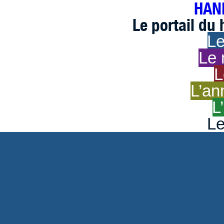
HAND
Le portail du
Le
Le 
L
L’an
L
Le