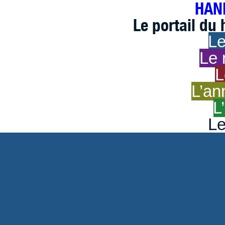
HAND
Le portail du
Le
Le 
L
L’an
L
Le