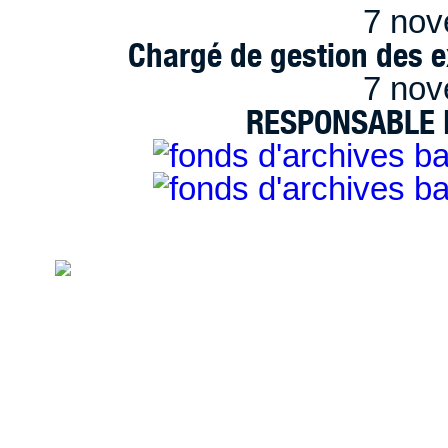
7 nov
Chargé de gestion des e
7 nov
RESPONSABLE D
handimarseille.fr, le portail du handicap
disposition selon les termes de la lic
Modification 2.0 France.
Mentions légales
|
Bannières et vignettes
Plan du site