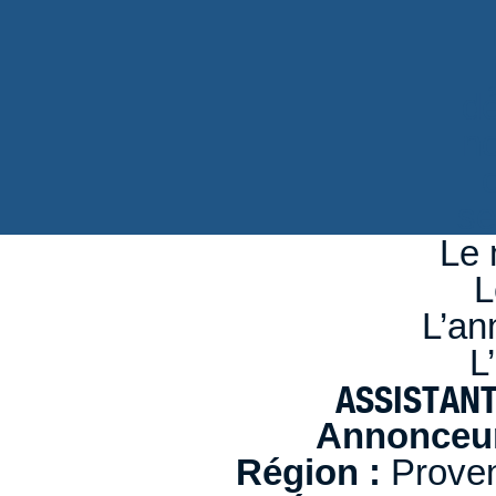
d
n
se
Le 
L
L’an
L
ASSISTANT
Annonceur
Région :
Proven