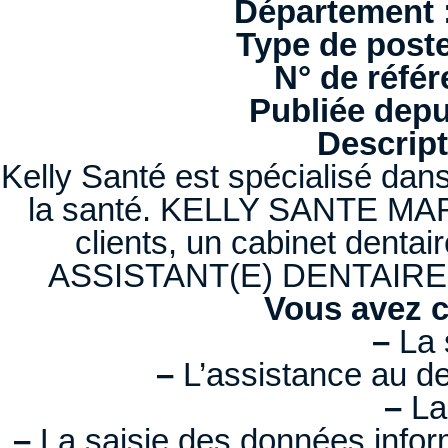
Département 
Type de poste
N° de référ
Publiée depui
Descript
Kelly Santé est spécialisé dan
la santé. KELLY SANTE MAR
clients, un cabinet dentai
ASSISTANT(E) DENTAIRE da
Vous avez 
–
La s
–
L’assistance au den
–
La 
–
La saisie des données inform