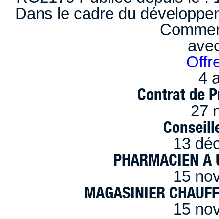
Dans le cadre du développem
Comment
ave
Offr
4 a
Contrat de P
27 
Conseille
13 dé
PHARMACIEN A U
15 no
MAGASINIER CHAUFFE
15 no