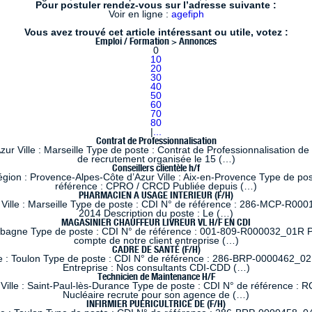
Pour postuler rendez-vous sur l’adresse suivante :
Voir en ligne :
agefiph
Vous avez trouvé cet article intéressant ou utile, votez :
Emploi / Formation > Annonces
0
10
20
30
40
50
60
70
80
|
...
Contrat de Professionnalisation
 Ville : Marseille Type de poste : Contrat de Professionnalisation de
de recrutement organisée le 15 (…)
Conseillers clientèle h/f
 : Provence-Alpes-Côte d’Azur Ville : Aix-en-Provence Type de poste
référence : CPRO / CRCD Publiée depuis (…)
PHARMACIEN A USAGE INTERIEUR (F/H)
lle : Marseille Type de poste : CDI N° de référence : 286-MCP-R0001
2014 Description du poste : Le (…)
MAGASINIER CHAUFFEUR LIVREUR VL H/F EN CDI
ubagne Type de poste : CDI N° de référence : 001-809-R000032_01R Pub
compte de notre client entreprise (…)
CADRE DE SANTÉ (F/H)
e : Toulon Type de poste : CDI N° de référence : 286-BRP-0000462_02
Entreprise : Nos consultants CDI-CDD (…)
Technicien de Maintenance H/F
ille : Saint-Paul-lès-Durance Type de poste : CDI N° de référence : RC
Nucléaire recrute pour son agence de (…)
INFIRMIER PUÉRICULTRICE DE (F/H)