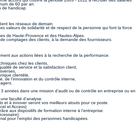
 accord qui couvre la période 2009 - 2012 à recruter des salariés
mum de 60 par an.
n de handicap.
créent les réseaux de demain.
des valeurs de solidarité et de respect de la personne qui font la force
pes de Haute-Provence et des Hautes-Alpes.
ns de comptages des clients, à la demande des fournisseurs.
ement aux actions liées à la recherche de la performance.
chniques chez les clients,
lité de service et la satisfaction client,
nsverses,
nique clientèle,
 de l’innovation et du contrôle interne,
nagers.
s 3 années dans une mission d’audit ou de contrôle en entreprise ou en
une faculté d’analyse.
ts et à innover seront vos meilleurs atouts pour ce poste.
cel et Access)
 aux dispositifs de formation interne à l’entreprise.
écessaire).
ennal pour l’emploi des personnes handicapées.