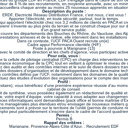
es du groupe EDF en France, EDF s’engage dans le cadre de son 8eme
uteur de 4 % de ses recrutements, en moyenne annuelle, avec un mini
accueillera chaque année au moins 25 nouveaux apprentis en situatio
Description du poste :
ERDF, Electricité Réseau Distribution France, c’est nous, c’est vous !
Apporter l’électricité, en toute sécurité, partout, tout le temps.
 qui apportent l’électricité chez nos 3,2 millions de clients en PACA et 
avenir s’invente au plus près du terrain et se construit chaque jour sur 
d’un grand service public.
st couvre les départements des Bouches du Rhône, du Vaucluse, des Al
estations annexes et de la relève, elle intervient dans les installatio
Dans ce contexte, l’UCF PACA Ouest recrute un(e) :
Cadre appui Performance clientèle (H/F)
Poste à pourvoir à Marignane (13)
ec le comité de direction et les chefs d’agence, vous participez activ
Pour cela, vous :
e la cellule de pilotage centralisé (CPC) en charge des interventions te
rmance économique de la CPC tout en veillant à optimiser le niveau de qua
z des audits et des contrôles internes et le suivi de divers dossiers tra
r des dossiers d’organisation et de développement dans le domaine tech
ontrôles définis par l’UCF, notamment dans les domaines de la qualité,
ctuez des études d’évolution des organisations pour le compte des ma
Profil :
sitaire), vous bénéficiez d’une première expérience réussie d’au moin
cabinet de conseil.
it de synthèse, vous possédez également un rédactionnel de qualité et 
ute, votre esprit d’équipe, votre capacité à vous adapter aux changemen
es informatiques sont demandées (pack office et bonne maîtrise d’Ex
s managériales plus étendues et/ou envisager de nouveaux métiers grâce
ements sont à prévoir sur le territoire de l’unité (permis de conduire n
ploi peut particulièrement s’inscrire dans le cadre de l’accord quadri
Permis :
Permis B
Rappel des critères :
Marignane, Provence-Alpes-Côte d’Azur, , Recrutement EDF