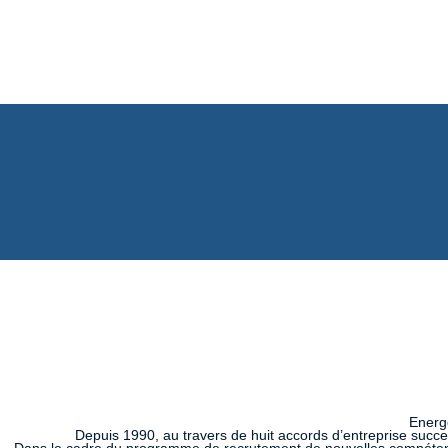
Energé
Depuis 1990, au travers de huit accords d’entreprise succe