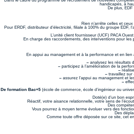
Dans le cadre du programme de recrutement de nouvelles compétenc
handicapés, à ha
De plus, EDF 
Rien n’arrête celles et ceux
Pour ERDF, distributeur d’électricité, filiale à 100% du groupe EDF, l’
L’unité client fournisseur (UCF) PACA Oue
En charge des raccordements, des interventions pour les pr
En appui au management et à la performance et en lien av
–
analysez les résultats d
–
participez à l’amélioration de la perfo
–
réalise
–
travaillez su
–
assurez l’appui au management et les c
–
effe
De formation Bac+5
(école de commerce, école d’ingénieur ou univer
Doté(e) d’un bon espr
Réactif, votre aisance relationnelle, votre sens de l’éco
Des compétenc
Vous pourrez à moyen terme évoluer vers des fonction
Des déplac
Comme toute offre déposée sur ce site, cet em