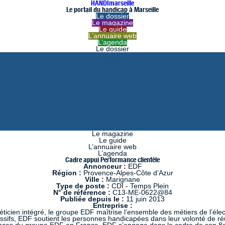
HANDImarseille
Le portail du handicap à Marseille
Le dossier
Le magazine
Le guide
L’annuaire web
L’agenda
Le dossier
août
juillet
juin
mai
avril
mars
février
janvier
décembre
novembre
octobre
septembre
Le magazine
Le guide
L’annuaire web
L’agenda
Cadre appui Performance clientèle
Annonceur :
EDF
Région :
Provence-Alpes-Côte d’Azur
Ville :
Marignane
Type de poste :
CDI - Temps Plein
N° de référence :
C13-ME-0622@84
Publiée depuis le :
11 juin 2013
Entreprise :
ticien intégré, le groupe EDF maîtrise l’ensemble des métiers de l’élect
ssifs, EDF soutient les personnes handicapées dans leur volonté de réus