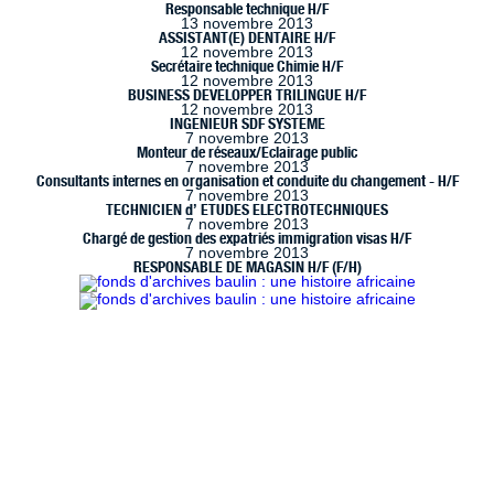
Responsable technique H/F
13 novembre 2013
ASSISTANT(E) DENTAIRE H/F
12 novembre 2013
Secrétaire technique Chimie H/F
12 novembre 2013
BUSINESS DEVELOPPER TRILINGUE H/F
12 novembre 2013
INGENIEUR SDF SYSTEME
7 novembre 2013
Monteur de réseaux/Eclairage public
7 novembre 2013
Consultants internes en organisation et conduite du changement - H/F
7 novembre 2013
TECHNICIEN d’ ETUDES ELECTROTECHNIQUES
7 novembre 2013
Chargé de gestion des expatriés immigration visas H/F
7 novembre 2013
RESPONSABLE DE MAGASIN H/F (F/H)
 à Marseille (www.handimarseille.fr), développé par
Résurgences
, e
ence Creative Commons : Paternité-Pas d’Utilisation Commerciale