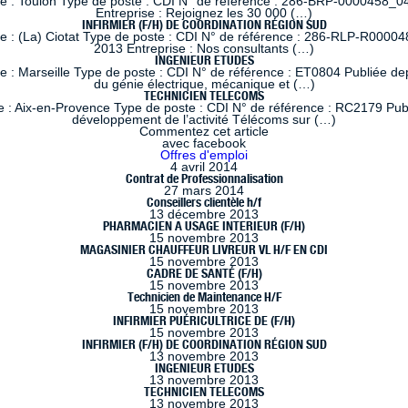
le : Toulon Type de poste : CDI N° de référence : 286-BRP-0000458_04
Entreprise : Rejoignez les 30 000 (…)
INFIRMIER (F/H) DE COORDINATION RÉGION SUD
le : (La) Ciotat Type de poste : CDI N° de référence : 286-RLP-R00004
2013 Entreprise : Nos consultants (…)
INGENIEUR ETUDES
 : Marseille Type de poste : CDI N° de référence : ET0804 Publiée dep
du génie électrique, mécanique et (…)
TECHNICIEN TELECOMS
 : Aix-en-Provence Type de poste : CDI N° de référence : RC2179 Publi
développement de l’activité Télécoms sur (…)
Commentez cet article
avec facebook
Offres d'emploi
4 avril 2014
Contrat de Professionnalisation
27 mars 2014
Conseillers clientèle h/f
13 décembre 2013
PHARMACIEN A USAGE INTERIEUR (F/H)
15 novembre 2013
MAGASINIER CHAUFFEUR LIVREUR VL H/F EN CDI
15 novembre 2013
CADRE DE SANTÉ (F/H)
15 novembre 2013
Technicien de Maintenance H/F
15 novembre 2013
INFIRMIER PUÉRICULTRICE DE (F/H)
15 novembre 2013
INFIRMIER (F/H) DE COORDINATION RÉGION SUD
13 novembre 2013
INGENIEUR ETUDES
13 novembre 2013
TECHNICIEN TELECOMS
13 novembre 2013