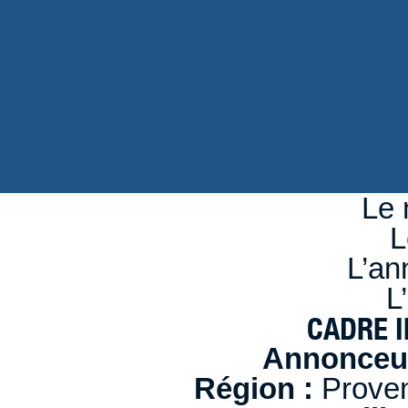
d
n
se
Le 
L
L’an
L
CADRE I
Annonceur
Région :
Proven