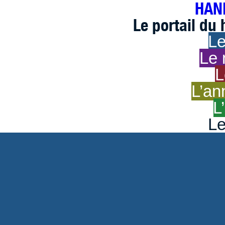
HAND
Le portail du
Le
Le 
L
L’an
L
Le