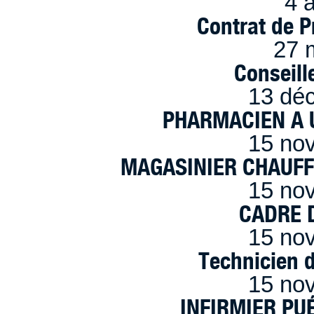
4 a
Contrat de P
27 
Conseille
13 dé
PHARMACIEN A U
15 no
MAGASINIER CHAUFFE
15 no
CADRE D
15 no
Technicien 
15 no
INFIRMIER PUÉ