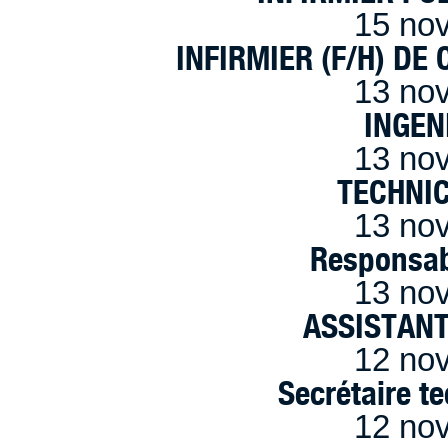
15 no
INFIRMIER (F/H) DE
13 no
INGEN
13 no
TECHNI
13 no
Responsab
13 no
ASSISTANT
12 no
Secrétaire t
12 no