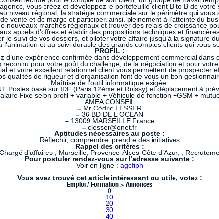
onseil recrute pour le compte de son client, un groupe de travail tempo
agence, vous créez et développez le portefeuille client B to B de votre 
au niveau régional, la stratégie commerciale sur le périmètre qui vous 
de vente et de marge et participer, ainsi, pleinement à l’atteinte du bus
 nouveaux marchés régionaux et trouver des relais de croissance pour
x appels d’offres et établir des propositions techniques et financières
 le suivi de vos dossiers, et piloter votre affaire jusqu’à la signature du
à l’animation et au suivi durable des grands comptes clients qui vous se
PROFIL :
fiez d’une expérience confirmée dans développement commercial dans des
s reconnu pour votre goût du challenge, de la négociation et pour votre 
 et votre excellent relationnel client vous permettent de prospecter ef
os qualités de rigueur et d’organisation font de vous un bon gestionnair
Maîtrise de l’outil informatique exigée.
ostes basé sur IDF (Paris 12ème et Roissy) et déplacement à prévoi
laire Fixe selon profil + variable + Véhicule de fonction +GSM + mutu
AMEA CONSEIL
–
Mr Cédric LESSER
–
36 BD DE L OCEAN
–
13009 MARSEILLE France
–
clesser@onet.fr
Aptitudes nécessaires au poste :
Réflechir, comprendre, prendre des initiatives
Rappel des critères :
Chargé d’affaires , Marseille, Provence-Alpes-Côte d’Azur, , Recrutem
Pour postuler rendez-vous sur l’adresse suivante :
Voir en ligne :
agefiph
Vous avez trouvé cet article intéressant ou utile, votez :
Emploi / Formation > Annonces
0
10
20
30
40