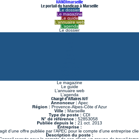
HANDImarseille
Le portail du handicap à Marseille
Le dossier
Le magazine
Le guide
L’annuaire web
L’agenda
Le dossier
août
juillet
juin
mai
avril
mars
février
janvier
décembre
novembre
octobre
septembre
Le magazine
Le guide
L’annuaire web
L’agenda
Chargé d’Affaires H/F
Annonceur :
Apec
Région :
Provence-Alpes-Côte d’Azur
Ville :
Marseille
Type de poste :
CDI
N° de référence :
52853058
Publiée depuis le :
21 oct. 2013
Entreprise :
s’agit d’une offre publiée par l’APEC pour le compte d’une entreprise clie
Description du poste :