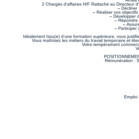
Amea C
2 Chargés d’affaires H/F Rattaché au Directeur d’
–
Décliner 
–
Réaliser vos objectifs 
–
Développer de
–
Répondre au
–
Assurer
–
Participer 
Idéalement Issu(e) d’une formation supérieure, vous justi
Vous maîtrisez les métiers du travail temporaire et ête
Votre tempérament commercial
V
POSITIONNEMENT P
Rémunération : Sa
Emploi 