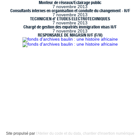
Monteur de réseaux/Eclairage public
7 novembre 2013
Consultants internes en organisation et conduite du changement - H/F
7 novembre 2013
TECHNICIEN d’ ETUDES ELECTROTECHNIQUES
7 novembre 2013
Chargé de gestion des expatriés immigration visas H/F
7 novembre 2013
RESPONSABLE DE MAGASIN H/F (F/H)
 à Marseille (www.handimarseille.fr), développé par
Résurgences
, e
ence Creative Commons : Paternité-Pas d’Utilisation Commerciale
Site propulsé par
l'Atelier du code et du data, chantier d'insertion numérique