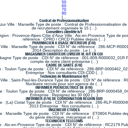
50
60
70
80
|
...
Contrat de Professionnalisation
 Ville : Marseille Type de poste : Contrat de Professionnalisation de
de recrutement organisée le 15 (…)
Conseillers clientèle h/f
 : Provence-Alpes-Côte d’Azur Ville : Aix-en-Provence Type de poste
référence : CPRO / CRCD Publiée depuis (…)
PHARMACIEN A USAGE INTERIEUR (F/H)
lle : Marseille Type de poste : CDI N° de référence : 286-MCP-R0001
2014 Description du poste : Le (…)
MAGASINIER CHAUFFEUR LIVREUR VL H/F EN CDI
ubagne Type de poste : CDI N° de référence : 001-809-R000032_01R Pub
compte de notre client entreprise (…)
CADRE DE SANTÉ (F/H)
e : Toulon Type de poste : CDI N° de référence : 286-BRP-0000462_02
Entreprise : Nos consultants CDI-CDD (…)
Technicien de Maintenance H/F
ille : Saint-Paul-lès-Durance Type de poste : CDI N° de référence : RC
Nucléaire recrute pour son agence de (…)
INFIRMIER PUÉRICULTRICE DE (F/H)
le : Toulon Type de poste : CDI N° de référence : 286-BRP-0000458_04
Entreprise : Rejoignez les 30 000 (…)
INFIRMIER (F/H) DE COORDINATION RÉGION SUD
le : (La) Ciotat Type de poste : CDI N° de référence : 286-RLP-R00004
2013 Entreprise : Nos consultants (…)
INGENIEUR ETUDES
 : Marseille Type de poste : CDI N° de référence : ET0804 Publiée dep
du génie électrique, mécanique et (…)
TECHNICIEN TELECOMS
 : Aix-en-Provence Type de poste : CDI N° de référence : RC2179 Publi