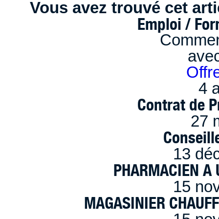
Vous avez trouvé cet artic
Emploi / Fo
Comment
ave
Offr
4 a
Contrat de P
27 
Conseille
13 dé
PHARMACIEN A U
15 no
MAGASINIER CHAUFFE