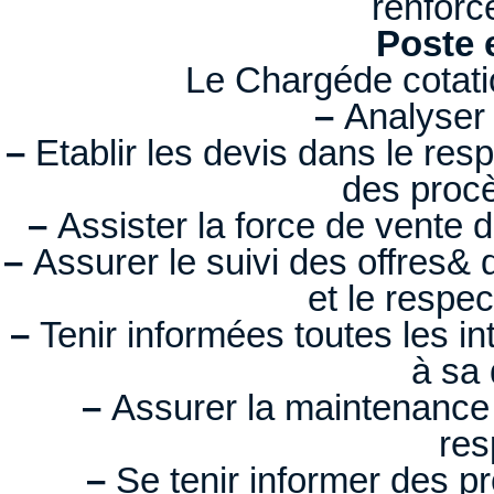
renforce
Poste 
Le Chargéde cotati
–
Analyser 
–
Etablir les devis dans le res
des procè
–
Assister la force de vente da
–
Assurer le suivi des offres&
et le respe
–
Tenir informées toutes les int
à sa 
–
Assurer la maintenance
res
–
Se tenir informer des pr