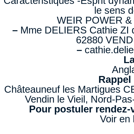
Caractéristiques -Esprit dyna
le sens d
WEIR POWER &
–
Mme DELIERS Cathie ZI 
62880 VENDI
–
cathie.del
La
Angl
Rappel 
Châteauneuf les Martigues C
Vendin le Vieil, Nord-Pa
Pour postuler rendez-v
Voir en 