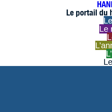
HAND
Le portail du
Le
Le 
L
L’an
L
Le