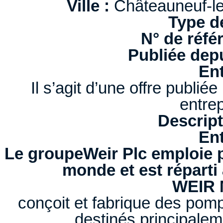
Ville :
Châteauneuf-les
Type d
N° de réfé
Publiée depu
Ent
Il s’agit d’une offre publi
entrep
Descript
Ent
Le groupeWeir Plc emploie pr
monde et est réparti 
WEIR 
conçoit et fabrique des pom
destinés principaleme