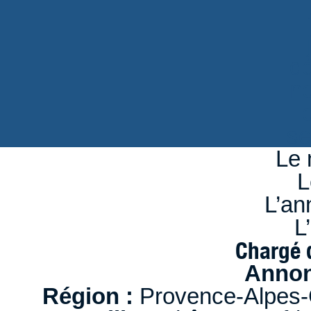
d
n
se
Le 
L
L’an
L
Chargé 
Annon
Région :
Provence-Alpes-C