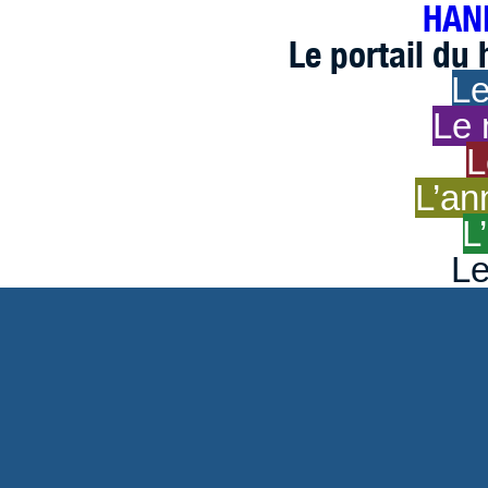
HAND
Le portail du
Le
Le 
L
L’an
L
Le