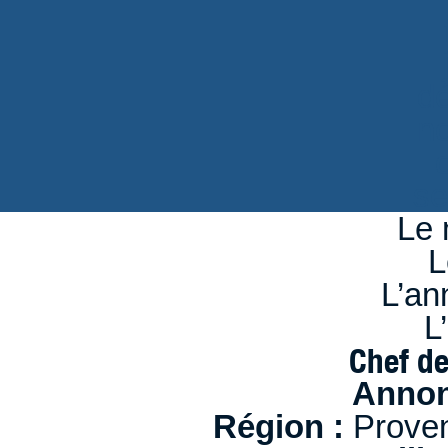
d
n
se
Le 
L
L’an
L
Chef de
Annon
Région :
Proven