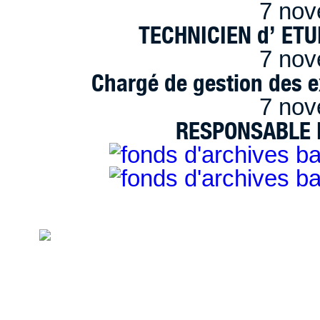
7 nov
TECHNICIEN d’ ET
7 nov
Chargé de gestion des e
7 nov
RESPONSABLE D
handimarseille.fr, le portail du handicap
disposition selon les termes de la lic
Modification 2.0 France.
Mentions légales
|
Bannières et vignettes