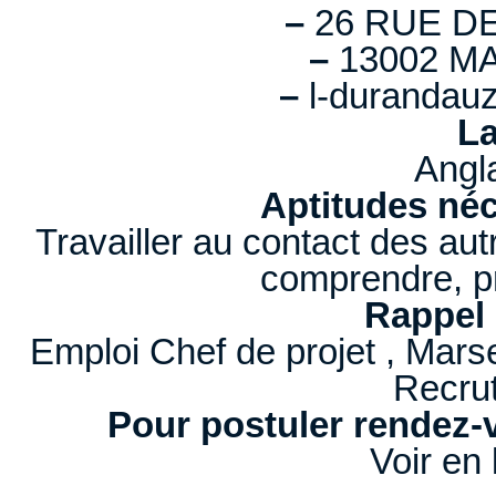
–
26 RUE D
–
13002 MA
–
l-durandau
La
Angl
Aptitudes néc
Travailler au contact des autr
comprendre, pr
Rappel 
Emploi Chef de projet , Marse
Recru
Pour postuler rendez-v
Voir en 