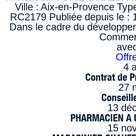
Ville : Aix-en-Provence Typ
RC2179 Publiée depuis le : 1
Dans le cadre du développem
Comment
ave
Offr
4 a
Contrat de P
27 
Conseille
13 dé
PHARMACIEN A U
15 no