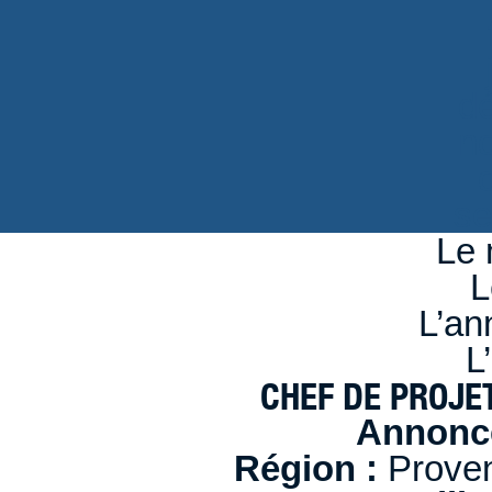
d
n
se
Le 
L
L’an
L
CHEF DE PROJET
Annonce
Région :
Proven