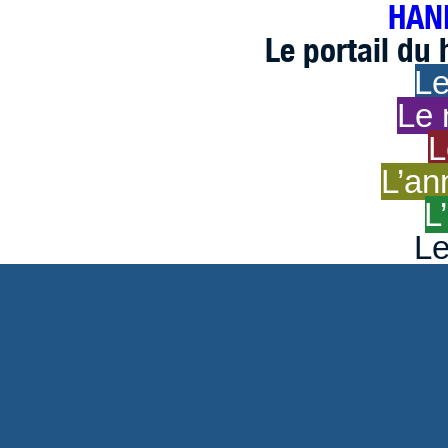
HAND
Le portail du
Le
Le 
L
L’an
L
Le