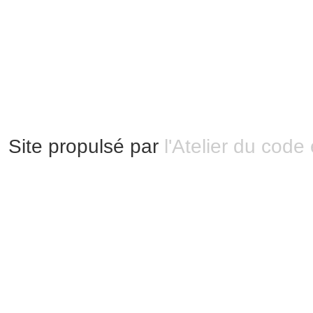
Modification 2.0 France.
Mentions légales
|
Bannières et vignettes
Plan du site
Site propulsé par
l'Atelier du code