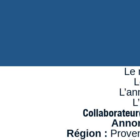
d
n
se
Le 
L
L’an
L
Collaborateur
Annon
Région :
Proven