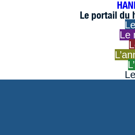
HAND
Le portail du
Le
Le 
L
L’an
L
Le