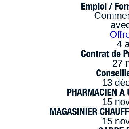
Emploi / Fo
Comment
ave
Offr
4 a
Contrat de P
27 
Conseille
13 dé
PHARMACIEN A U
15 no
MAGASINIER CHAUFFE
15 no