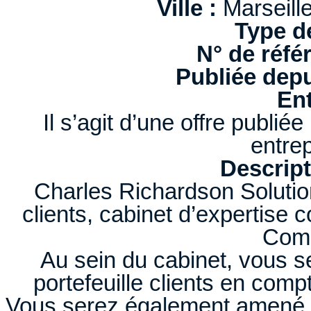
Ville :
Marseill
Type d
N° de réfé
Publiée depu
Ent
Il s’agit d’une offre publi
entrep
Descript
Charles Richardson Solutio
clients, cabinet d’expertise 
Comp
Au sein du cabinet, vous s
portefeuille clients en compt
Vous serez également amené à g