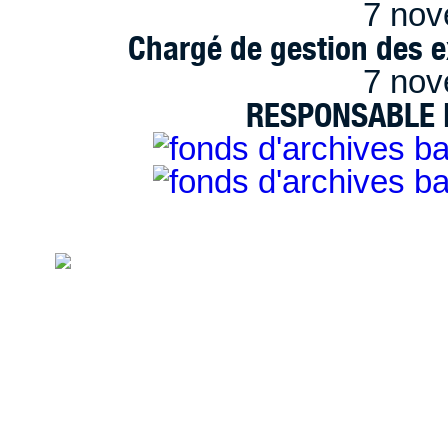
7 nov
Chargé de gestion des e
7 nov
RESPONSABLE D
handimarseille.fr, le portail du handicap
disposition selon les termes de la lic
Modification 2.0 France.
Mentions légales
|
Bannières et vignettes
Plan du site