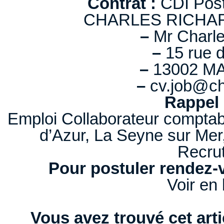
Contrat :
CDI Poste
CHARLES RICHA
–
Mr Char
–
15 rue d
–
13002 MA
–
cv.job@cha
Rappel 
Emploi Collaborateur comptab
d’Azur, La Seyne sur Mer
Recru
Pour postuler rendez-v
Voir en 
Vous avez trouvé cet artic