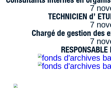
7 nov
TECHNICIEN d’ ET
7 nov
Chargé de gestion des e
7 nov
RESPONSABLE D
handimarseille.fr, le portail du handicap
disposition selon les termes de la lic
Modification 2.0 France.
Mentions légales
|
Bannières et vignettes