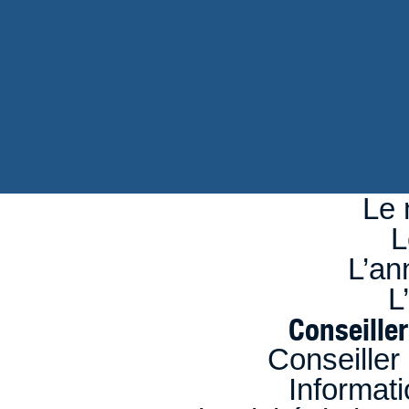
d
n
se
Le 
L
L’an
L
Conseille
Conseiller
Informati