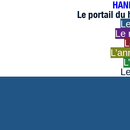
HAND
Le portail du
Le
Le 
L
L’an
L
Le