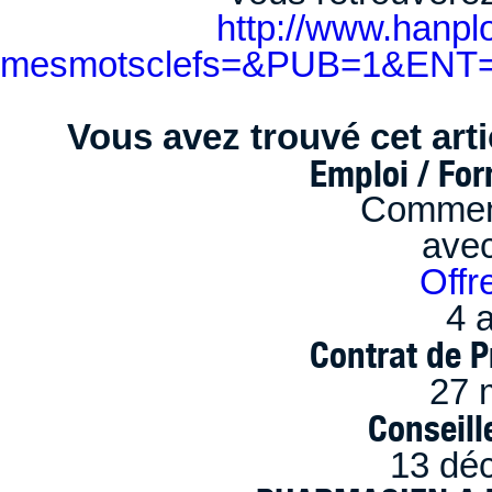
http://www.hanplo
mesmotsclefs=&PUB=1&ENT=1&
Vous avez trouvé cet artic
Emploi / Fo
Comment
ave
Offr
4 a
Contrat de P
27 
Conseille
13 dé