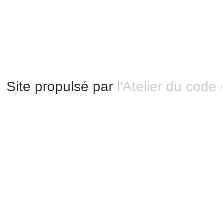
Mentions légales
|
Bannières et vignettes
Plan du site
Site propulsé par
l'Atelier du code