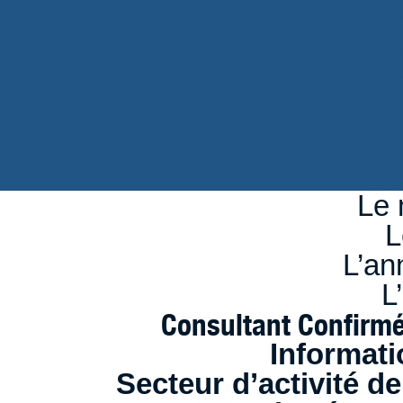
d
n
se
Le 
L
L’an
L
Consultant Confirmé
Informati
Secteur d’activité de