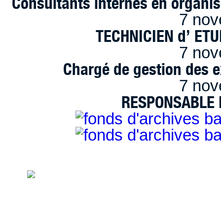
Consultants internes en organi
7 nov
TECHNICIEN d’ ET
7 nov
Chargé de gestion des e
7 nov
RESPONSABLE D
handimarseille.fr, le portail du handicap
disposition selon les termes de la lic
Modification 2.0 France.
Mentions légales
|
Bannières et vignettes