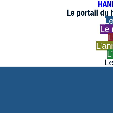
HAND
Le portail du
Le
Le 
L
L’an
L
Le