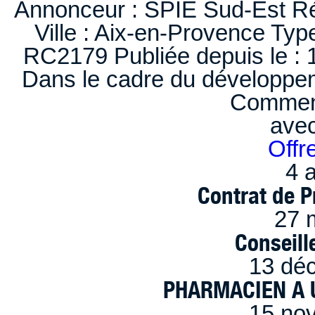
Annonceur : SPIE Sud-Est Ré
Ville : Aix-en-Provence Typ
RC2179 Publiée depuis le : 1
Dans le cadre du développem
Comment
ave
Offr
4 a
Contrat de P
27 
Conseille
13 dé
PHARMACIEN A U
15 no