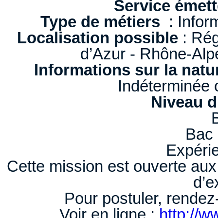
Service émet
Type de métiers
: Infor
Localisation possible
: Rég
d’Azur - Rhône-Alp
Informations sur la natu
Indéterminée 
Niveau d
Bac 
Expérie
Cette mission est ouverte aux
d’e
Pour postuler, rendez-
Voir en ligne :
http://w