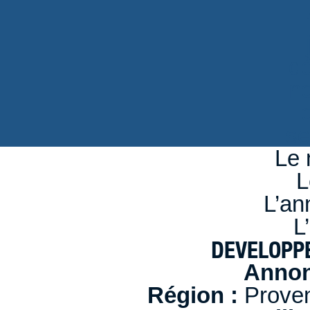
d
n
se
Le 
L
L’an
L
DEVELOPP
Annon
Région :
Proven