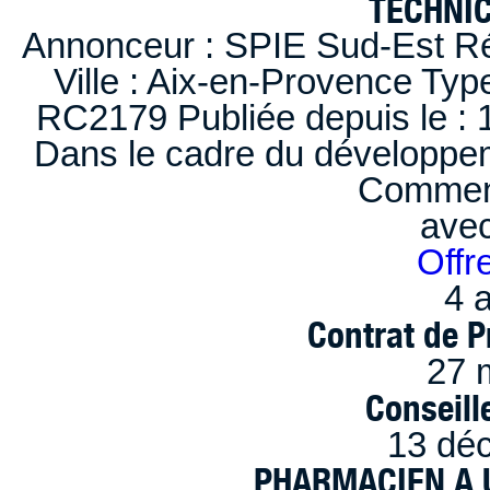
TECHNI
Annonceur : SPIE Sud-Est Ré
Ville : Aix-en-Provence Typ
RC2179 Publiée depuis le : 1
Dans le cadre du développem
Comment
ave
Offr
4 a
Contrat de P
27 
Conseille
13 dé
PHARMACIEN A U