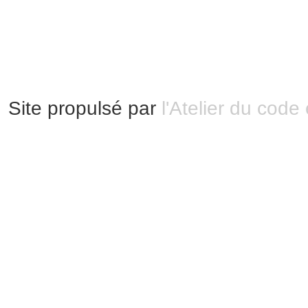
Mentions légales
|
Bannières et vignettes
Plan du site
Site propulsé par
l'Atelier du code