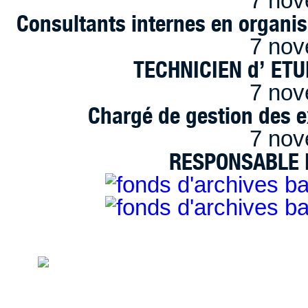
7 nov
Consultants internes en organi
7 nov
TECHNICIEN d’ ET
7 nov
Chargé de gestion des e
7 nov
RESPONSABLE D
handimarseille.fr, le portail du handicap
disposition selon les termes de la lic
Modification 2.0 France.