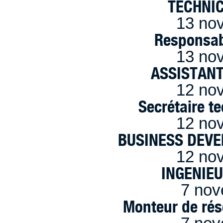
TECHNI
13 no
Responsab
13 no
ASSISTANT
12 no
Secrétaire t
12 no
BUSINESS DEVE
12 no
INGENIE
7 nov
Monteur de rés