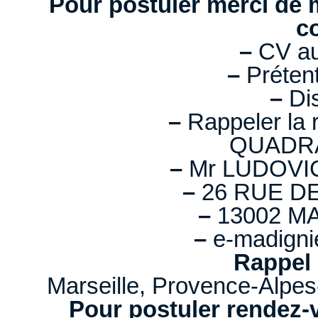
Pour postuler merci de m
c
–
CV au
–
Prétent
–
Dis
–
Rappeler la
QUADR
–
Mr LUDOVI
–
26 RUE D
–
13002 MA
–
e-madigni
Rappel 
Marseille, Provence-Alpe
Pour postuler rendez-v