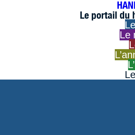
HAND
Le portail du
Le
Le 
L
L’an
L
Le