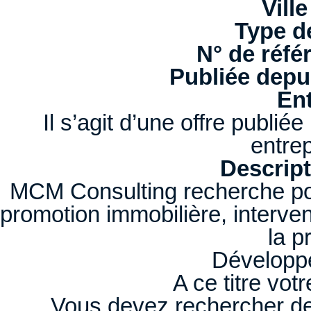
Ville
Type d
N° de réfé
Publiée depui
Ent
Il s’agit d’une offre publi
entrep
Descript
MCM Consulting recherche pou
promotion immobilière, interve
la p
Développe
A ce titre vot
Vous devez rechercher des