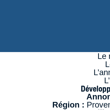
d
n
se
Le 
L
L’an
L
Développ
Annon
Région :
Proven