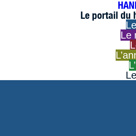
HAND
Le portail du
Le
Le 
L
L’an
L
Le