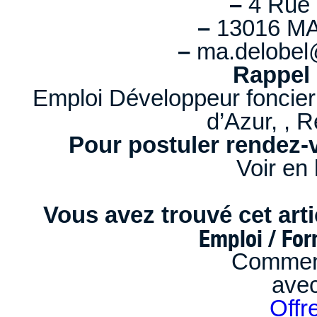
–
4 Rue 
–
13016 MA
–
ma.delobel
Rappel 
Emploi Développeur foncier
d’Azur, , 
Pour postuler rendez-v
Voir en 
Vous avez trouvé cet artic
Emploi / Fo
Comment
ave
Offr