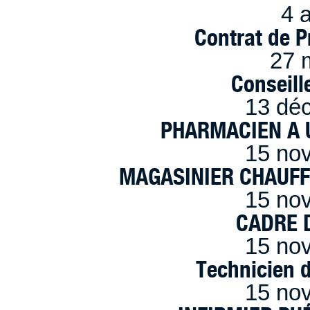
4 a
Contrat de P
27 
Conseille
13 dé
PHARMACIEN A U
15 no
MAGASINIER CHAUFFE
15 no
CADRE D
15 no
Technicien 
15 no