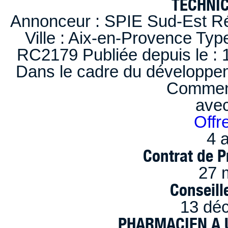
TECHNI
Annonceur : SPIE Sud-Est Ré
Ville : Aix-en-Provence Typ
RC2179 Publiée depuis le : 1
Dans le cadre du développem
Comment
ave
Offr
4 a
Contrat de P
27 
Conseille
13 dé
PHARMACIEN A U