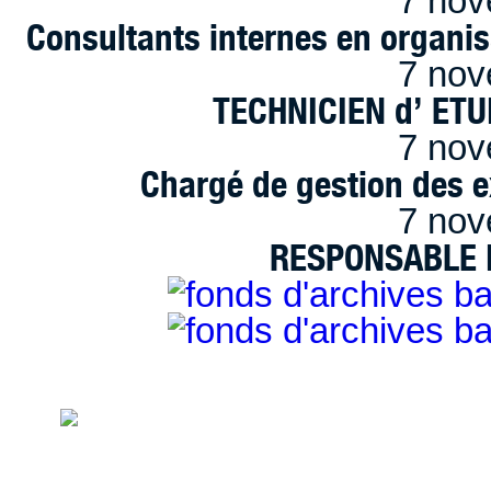
7 nov
Consultants internes en organi
7 nov
TECHNICIEN d’ ET
7 nov
Chargé de gestion des e
7 nov
RESPONSABLE D
handimarseille.fr, le portail du handicap
disposition selon les termes de la lic
Modification 2.0 France.