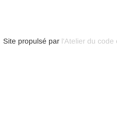
Mentions légales
|
Bannières et vignettes
Plan du site
Site propulsé par
l'Atelier du code