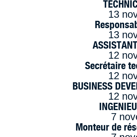
TECHNI
13 no
Responsab
13 no
ASSISTANT
12 no
Secrétaire t
12 no
BUSINESS DEVE
12 no
INGENIE
7 nov
Monteur de rés