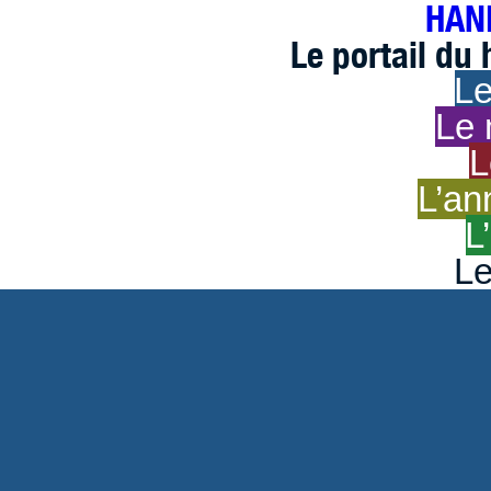
HAND
Le portail du
Le
Le 
L
L’an
L
Le