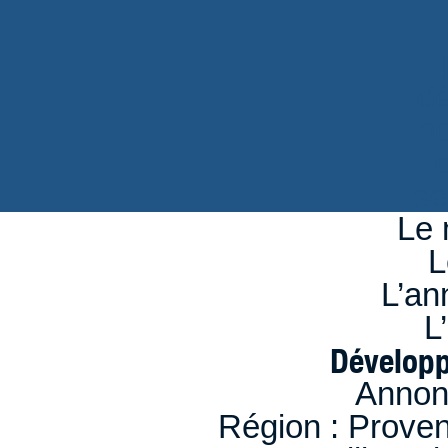
d
n
se
Le 
L
L’an
L
Développ
Annon
Région : Prove