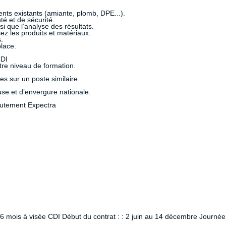
ents existants (amiante, plomb, DPE...).
é et de sécurité.
si que l’analyse des résultats.
ez les produits et matériaux.
.
place.
CDI
tre niveau de formation.
s sur un poste similaire.
use et d’envergure nationale.
rutement Expectra
 6 mois à visée CDI Début du contrat : : 2 juin au 14 décembre Journée