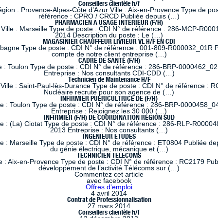
Conseillers clientèle h/f
 : Provence-Alpes-Côte d’Azur Ville : Aix-en-Provence Type de poste
référence : CPRO / CRCD Publiée depuis (…)
PHARMACIEN A USAGE INTERIEUR (F/H)
lle : Marseille Type de poste : CDI N° de référence : 286-MCP-R0001
2014 Description du poste : Le (…)
MAGASINIER CHAUFFEUR LIVREUR VL H/F EN CDI
ubagne Type de poste : CDI N° de référence : 001-809-R000032_01R Pub
compte de notre client entreprise (…)
CADRE DE SANTÉ (F/H)
e : Toulon Type de poste : CDI N° de référence : 286-BRP-0000462_02
Entreprise : Nos consultants CDI-CDD (…)
Technicien de Maintenance H/F
ille : Saint-Paul-lès-Durance Type de poste : CDI N° de référence : RC
Nucléaire recrute pour son agence de (…)
INFIRMIER PUÉRICULTRICE DE (F/H)
le : Toulon Type de poste : CDI N° de référence : 286-BRP-0000458_04
Entreprise : Rejoignez les 30 000 (…)
INFIRMIER (F/H) DE COORDINATION RÉGION SUD
le : (La) Ciotat Type de poste : CDI N° de référence : 286-RLP-R00004
2013 Entreprise : Nos consultants (…)
INGENIEUR ETUDES
 : Marseille Type de poste : CDI N° de référence : ET0804 Publiée dep
du génie électrique, mécanique et (…)
TECHNICIEN TELECOMS
 : Aix-en-Provence Type de poste : CDI N° de référence : RC2179 Publi
développement de l’activité Télécoms sur (…)
Commentez cet article
avec facebook
Offres d'emploi
4 avril 2014
Contrat de Professionnalisation
27 mars 2014
Conseillers clientèle h/f