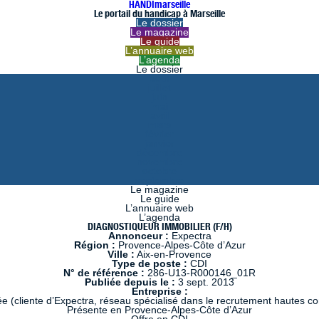
HANDImarseille
Le portail du handicap à Marseille
Le dossier
Le magazine
Le guide
L’annuaire web
L’agenda
Le dossier
août
juillet
juin
mai
avril
mars
février
janvier
décembre
novembre
octobre
septembre
Le magazine
Le guide
L’annuaire web
L’agenda
DIAGNOSTIQUEUR IMMOBILIER (F/H)
Annonceur :
Expectra
Région :
Provence-Alpes-Côte d’Azur
Ville :
Aix-en-Provence
Type de poste :
CDI
N° de référence :
286-U13-R000146_01R
Publiée depuis le :
3 sept. 2013
Entreprise :
e (cliente d’Expectra, réseau spécialisé dans le recrutement hautes 
Présente en Provence-Alpes-Côte d’Azur