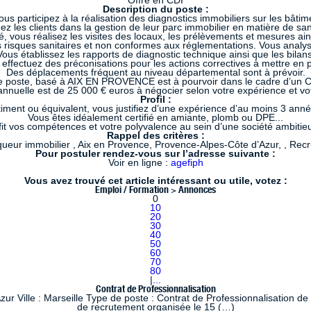
Offre en CDI
Description du poste :
 participez à la réalisation des diagnostics immobiliers sur les bâtim
 les clients dans la gestion de leur parc immobilier en matière de sant
é, vous réalisez les visites des locaux, les prélèvements et mesures ain
es risques sanitaires et non conformes aux réglementations. Vous analys
Vous établissez les rapports de diagnostic technique ainsi que les bilans
effectuez des préconisations pour les actions correctives à mettre en 
Des déplacements fréquent au niveau départemental sont à prévoir.
 poste, basé à AIX EN PROVENCE est à pourvoir dans le cadre d’un 
nnuelle est de 25 000 € euros à négocier selon votre expérience et vo
Profil :
iment ou équivalent, vous justifiez d’une expérience d’au moins 3 année
Vous êtes idéalement certifié en amiante, plomb ou DPE...
it vos compétences et votre polyvalence au sein d’une société ambitie
Rappel des critères :
queur immobilier , Aix en Provence, Provence-Alpes-Côte d’Azur, , Rec
Pour postuler rendez-vous sur l’adresse suivante :
Voir en ligne :
agefiph
Vous avez trouvé cet article intéressant ou utile, votez :
Emploi / Formation > Annonces
0
10
20
30
40
50
60
70
80
|
...
Contrat de Professionnalisation
 Ville : Marseille Type de poste : Contrat de Professionnalisation de
de recrutement organisée le 15 (…)