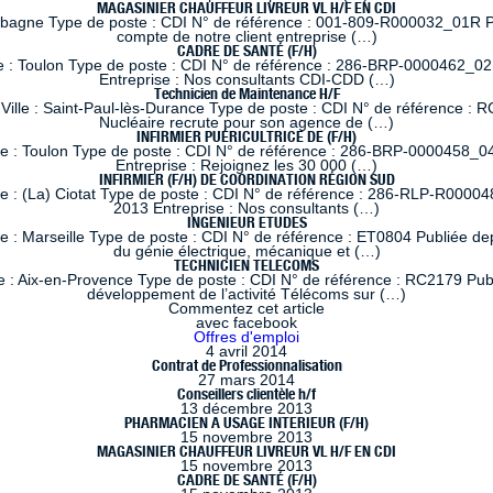
MAGASINIER CHAUFFEUR LIVREUR VL H/F EN CDI
ubagne Type de poste : CDI N° de référence : 001-809-R000032_01R Pub
compte de notre client entreprise (…)
CADRE DE SANTÉ (F/H)
e : Toulon Type de poste : CDI N° de référence : 286-BRP-0000462_02
Entreprise : Nos consultants CDI-CDD (…)
Technicien de Maintenance H/F
ille : Saint-Paul-lès-Durance Type de poste : CDI N° de référence : RC
Nucléaire recrute pour son agence de (…)
INFIRMIER PUÉRICULTRICE DE (F/H)
le : Toulon Type de poste : CDI N° de référence : 286-BRP-0000458_04
Entreprise : Rejoignez les 30 000 (…)
INFIRMIER (F/H) DE COORDINATION RÉGION SUD
le : (La) Ciotat Type de poste : CDI N° de référence : 286-RLP-R00004
2013 Entreprise : Nos consultants (…)
INGENIEUR ETUDES
 : Marseille Type de poste : CDI N° de référence : ET0804 Publiée dep
du génie électrique, mécanique et (…)
TECHNICIEN TELECOMS
 : Aix-en-Provence Type de poste : CDI N° de référence : RC2179 Publi
développement de l’activité Télécoms sur (…)
Commentez cet article
avec facebook
Offres d'emploi
4 avril 2014
Contrat de Professionnalisation
27 mars 2014
Conseillers clientèle h/f
13 décembre 2013
PHARMACIEN A USAGE INTERIEUR (F/H)
15 novembre 2013
MAGASINIER CHAUFFEUR LIVREUR VL H/F EN CDI
15 novembre 2013
CADRE DE SANTÉ (F/H)