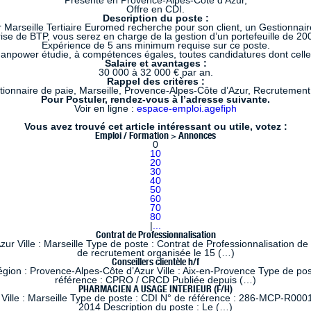
Présente en Provence-Alpes-Côte d’Azur,
Offre en CDI.
Description du poste :
arseille Tertiaire Euromed recherche pour son client, un Gestionnair
ise de BTP, vous serez en charge de la gestion d’un portefeuille de 200
Expérience de 5 ans minimum requise sur ce poste.
 Manpower étudie, à compétences égales, toutes candidatures dont cell
Salaire et avantages :
30 000 à 32 000 € par an.
Rappel des critères :
tionnaire de paie, Marseille, Provence-Alpes-Côte d’Azur, Recrutemen
Pour Postuler, rendez-vous à l’adresse suivante.
Voir en ligne :
espace-emploi.agefiph
Vous avez trouvé cet article intéressant ou utile, votez :
Emploi / Formation > Annonces
0
10
20
30
40
50
60
70
80
|
...
Contrat de Professionnalisation
 Ville : Marseille Type de poste : Contrat de Professionnalisation de
de recrutement organisée le 15 (…)
Conseillers clientèle h/f
 : Provence-Alpes-Côte d’Azur Ville : Aix-en-Provence Type de poste
référence : CPRO / CRCD Publiée depuis (…)
PHARMACIEN A USAGE INTERIEUR (F/H)
lle : Marseille Type de poste : CDI N° de référence : 286-MCP-R0001
2014 Description du poste : Le (…)