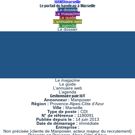
HANDImarseille
Le portail du handicap à Marseille
Le dossier
Le magazine
Le guide
L’annuaire web
L’agenda
Le dossier
août
juillet
juin
mai
avril
mars
février
janvier
décembre
novembre
octobre
septembre
Le magazine
Le guide
L’annuaire web
L’agenda
Gestionnaire paie H/F
Annonceur :
Manpower
Région :
Provence-Alpes-Côte d’Azur
Ville :
Marseille
Type de poste :
CDI
N° de référence :
1180091
Publiée depuis le :
14 juin 2013
Date de démarrage :
immédiate
Entreprise :
Non précisée (cliente de Manpower, acteur majeur du recrutement)