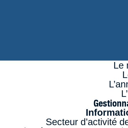
d
n
se
Le 
L
L’an
L
Gestionna
Informati
Secteur d’activité d