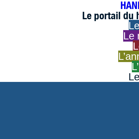
HAND
Le portail du
Le
Le 
L
L’an
L
Le