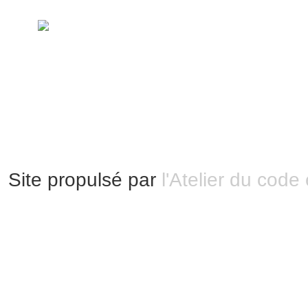
handimarseille.fr, le portail du handicap
disposition selon les termes de la lic
Modification 2.0 France.
Mentions légales
|
Bannières et vignettes
Plan du site
Site propulsé par
l'Atelier du code