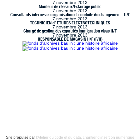
7 novembre 2013
Monteur de réseaux/Eclairage public
7 novembre 2013
Consultants internes en organisation et conduite du changement - H/F
7 novembre 2013
TECHNICIEN d’ ETUDES ELECTROTECHNIQUES
7 novembre 2013
Chargé de gestion des expatriés immigration visas H/F
7 novembre 2013
RESPONSABLE DE MAGASIN H/F (F/H)
 à Marseille (www.handimarseille.fr), développé par
Résurgences
, e
ence Creative Commons : Paternité-Pas d’Utilisation Commerciale
Site propulsé par
l'Atelier du code et du data, chantier d'insertion numérique