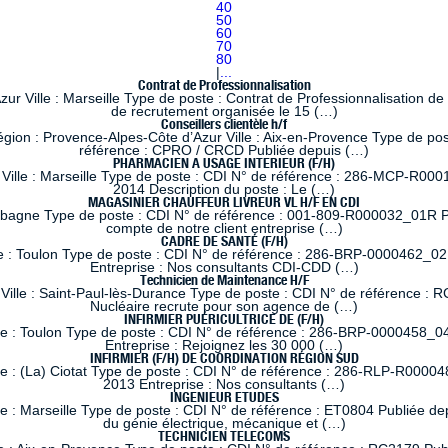
40
50
60
70
80
|
...
Contrat de Professionnalisation
 Ville : Marseille Type de poste : Contrat de Professionnalisation de
de recrutement organisée le 15 (…)
Conseillers clientèle h/f
 : Provence-Alpes-Côte d’Azur Ville : Aix-en-Provence Type de poste
référence : CPRO / CRCD Publiée depuis (…)
PHARMACIEN A USAGE INTERIEUR (F/H)
lle : Marseille Type de poste : CDI N° de référence : 286-MCP-R0001
2014 Description du poste : Le (…)
MAGASINIER CHAUFFEUR LIVREUR VL H/F EN CDI
ubagne Type de poste : CDI N° de référence : 001-809-R000032_01R Pub
compte de notre client entreprise (…)
CADRE DE SANTÉ (F/H)
e : Toulon Type de poste : CDI N° de référence : 286-BRP-0000462_02
Entreprise : Nos consultants CDI-CDD (…)
Technicien de Maintenance H/F
ille : Saint-Paul-lès-Durance Type de poste : CDI N° de référence : RC
Nucléaire recrute pour son agence de (…)
INFIRMIER PUÉRICULTRICE DE (F/H)
le : Toulon Type de poste : CDI N° de référence : 286-BRP-0000458_04
Entreprise : Rejoignez les 30 000 (…)
INFIRMIER (F/H) DE COORDINATION RÉGION SUD
le : (La) Ciotat Type de poste : CDI N° de référence : 286-RLP-R00004
2013 Entreprise : Nos consultants (…)
INGENIEUR ETUDES
 : Marseille Type de poste : CDI N° de référence : ET0804 Publiée dep
du génie électrique, mécanique et (…)
TECHNICIEN TELECOMS