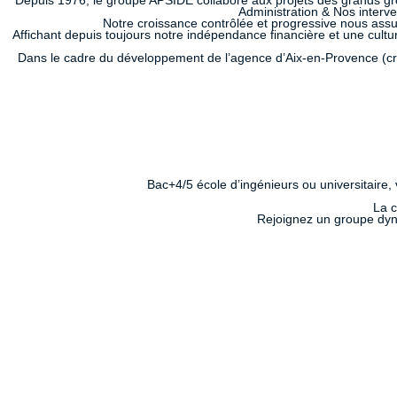
Depuis 1976, le groupe APSIDE collabore aux projets des grands gro
Administration & Nos interven
Notre croissance contrôlée et progressive nous ass
Affichant depuis toujours notre indépendance financière et une cultur
Dans le cadre du développement de l’agence d’Aix-en-Provence (créé
Bac+4/5 école d’ingénieurs ou universitair
La c
Rejoignez un groupe dyn