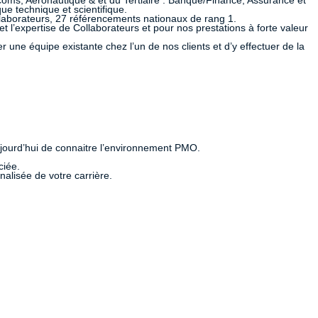
coms, Aéronautique & et du Tertiaire : Banque/Finance, Assurance et
que technique et scientifique.
laborateurs, 27 référencements nationaux de rang 1.
t l’expertise de Collaborateurs et pour nos prestations à forte valeur
ne équipe existante chez l’un de nos clients et d’y effectuer de la
jourd’hui de connaitre l’environnement PMO.
ciée.
lisée de votre carrière.