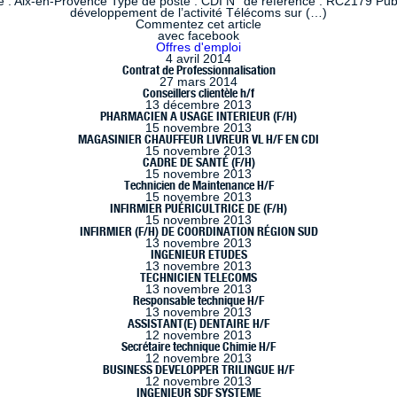
 : Aix-en-Provence Type de poste : CDI N° de référence : RC2179 Publi
développement de l’activité Télécoms sur (…)
Commentez cet article
avec facebook
Offres d'emploi
4 avril 2014
Contrat de Professionnalisation
27 mars 2014
Conseillers clientèle h/f
13 décembre 2013
PHARMACIEN A USAGE INTERIEUR (F/H)
15 novembre 2013
MAGASINIER CHAUFFEUR LIVREUR VL H/F EN CDI
15 novembre 2013
CADRE DE SANTÉ (F/H)
15 novembre 2013
Technicien de Maintenance H/F
15 novembre 2013
INFIRMIER PUÉRICULTRICE DE (F/H)
15 novembre 2013
INFIRMIER (F/H) DE COORDINATION RÉGION SUD
13 novembre 2013
INGENIEUR ETUDES
13 novembre 2013
TECHNICIEN TELECOMS
13 novembre 2013
Responsable technique H/F
13 novembre 2013
ASSISTANT(E) DENTAIRE H/F
12 novembre 2013
Secrétaire technique Chimie H/F
12 novembre 2013
BUSINESS DEVELOPPER TRILINGUE H/F
12 novembre 2013
INGENIEUR SDF SYSTEME