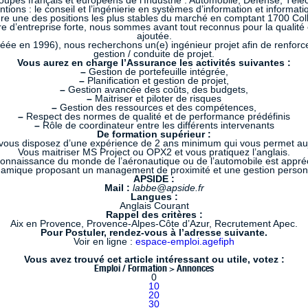
upes français et européens de l’Industrie : Automobile, Défense, Télé
tions : le conseil et l’ingénierie en systèmes d’information et informati
ure une des positions les plus stables du marché en comptant 1700 Col
e d’entreprise forte, nous sommes avant tout reconnus pour la qualité e
ajoutée.
e en 1996), nous recherchons un(e) ingénieur projet afin de renforcer u
gestion / conduite de projet.
Vous aurez en charge l’Assurance les activités suivantes :
–
Gestion de portefeuille intégrée,
–
Planification et gestion de projet,
–
Gestion avancée des coûts, des budgets,
–
Maitriser et piloter de risques
–
Gestion des ressources et des compétences,
–
Respect des normes de qualité et de performance prédéfinis
–
Rôle de coordinateur entre les différents intervenants
De formation supérieur :
e, vous disposez d’une expérience de 2 ans minimum qui vous permet au
Vous maitriser MS Project ou OPX2 et vous pratiquez l’anglais.
onnaissance du monde de l’aéronautique ou de l’automobile est appré
amique proposant un management de proximité et une gestion personna
APSIDE :
Mail :
labbe@apside.fr
Langues :
Anglais Courant
Rappel des critères :
Aix en Provence, Provence-Alpes-Côte d’Azur, Recrutement Apec.
Pour Postuler, rendez-vous à l’adresse suivante.
Voir en ligne :
espace-emploi.agefiph
Vous avez trouvé cet article intéressant ou utile, votez :
Emploi / Formation > Annonces
0
10
20
30