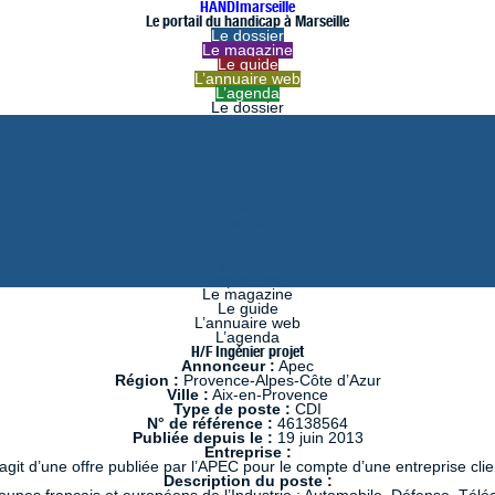
HANDImarseille
Le portail du handicap à Marseille
Le dossier
Le magazine
Le guide
L’annuaire web
L’agenda
Le dossier
août
juillet
juin
mai
avril
mars
février
janvier
décembre
novembre
octobre
septembre
Le magazine
Le guide
L’annuaire web
L’agenda
H/F Ingénier projet
Annonceur :
Apec
Région :
Provence-Alpes-Côte d’Azur
Ville :
Aix-en-Provence
Type de poste :
CDI
N° de référence :
46138564
Publiée depuis le :
19 juin 2013
Entreprise :
s’agit d’une offre publiée par l’APEC pour le compte d’une entreprise clie
Description du poste :