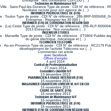
Entreprise : Nos consultants CDI-CDD (…)
Technicien de Maintenance H/F
ille : Saint-Paul-lès-Durance Type de poste : CDI N° de référence : RC
Nucléaire recrute pour son agence de (…)
INFIRMIER PUÉRICULTRICE DE (F/H)
le : Toulon Type de poste : CDI N° de référence : 286-BRP-0000458_04
Entreprise : Rejoignez les 30 000 (…)
INFIRMIER (F/H) DE COORDINATION RÉGION SUD
le : (La) Ciotat Type de poste : CDI N° de référence : 286-RLP-R00004
2013 Entreprise : Nos consultants (…)
INGENIEUR ETUDES
 : Marseille Type de poste : CDI N° de référence : ET0804 Publiée dep
du génie électrique, mécanique et (…)
TECHNICIEN TELECOMS
 : Aix-en-Provence Type de poste : CDI N° de référence : RC2179 Publi
développement de l’activité Télécoms sur (…)
Commentez cet article
avec facebook
Offres d'emploi
4 avril 2014
Contrat de Professionnalisation
27 mars 2014
Conseillers clientèle h/f
13 décembre 2013
PHARMACIEN A USAGE INTERIEUR (F/H)
15 novembre 2013
MAGASINIER CHAUFFEUR LIVREUR VL H/F EN CDI
15 novembre 2013
CADRE DE SANTÉ (F/H)
15 novembre 2013
Technicien de Maintenance H/F
15 novembre 2013
INFIRMIER PUÉRICULTRICE DE (F/H)
15 novembre 2013
INFIRMIER (F/H) DE COORDINATION RÉGION SUD