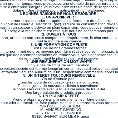
abitation depuis 80 ans recrute un(e) commercial(e), débutant(e) accept
 un premier temps, vous prospectez une clientèle de particuliers afin 
ulture d’entreprise intégrée vous évoluerez vers un poste de responsab
Salaire : Une rémunération motivante et non plafonnée.
6 BONNES RAISONS DE NOUS REJOINDRE :
1. UN AVENIR VERT
Internorm est le leader européen de la fermeture du bâtiment.
du coût de l’énergie (électricité, gaz), réduire sa consommation devien
nt et un secteur d’activité en plein expansion, vous pouvez répondre 
"L’énergie la moins chère est celle que nous ne consommons pas"
2. OUVERT A TOUS
 non, urbain ou non, seuls comptent le tempérament, le charisme et la 
Tout le monde a sa chance.
3. UNE FORMATION COMPLETE
C’est l’une de nos grandes forces.
e, Internorm met de gros moyens pour faire réussir ses commerciaux, 
nsi que des accompagnements en rendez-vous, vous donnerons tous les
devenir performant le plus rapidement possible.
4. UNE REMUNERATION MOTIVANTE
Il n’y a pas de limite de rémunération.
e voiture société est fournie lorsqu’un certain niveau d’objectif est attei
attrayante : environ 4000 € pour un Responsable commercial après u
5. UN INTERET TOUJOURS RENOUVELE
On ne s’ennuie pas !
Tous les jours de nouveaux terrains à conquérir.
Tous les jours, de nouveaux clients à convaincre !
Je choisis les clients avec lesquels j’ai envie de travailler.
Une large palette de produits à proposer
6. UN PLAISIR REPETE
Prendre plaisir à convaincre ses clients, leur faire plaisir.
 pour aller au travail, se faire plaisir, c’est ce qu’Internorm vous propose
PORTISSOL ISOLATION
–
Mr VINCENT GIARDINO
–
670 ROUTE DE BANDOL
–
83110 SANARY SUR MER France