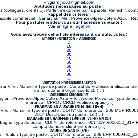
–
vgiardino83@gmail.com
Aptitudes nécessaires au poste :
s (collègues, clients...), Parler, s’exprimer par la parole, Réflechir, com
Rappel des critères :
sable commercial , Sanary sur Mer, Provence-Alpes-Côte d’Azur, , Re
Pour postuler rendez-vous sur l’adresse suivante :
Voir en ligne :
agefiph
Vous avez trouvé cet article intéressant ou utile, votez :
Emploi / Formation > Annonces
0
10
20
30
40
50
60
70
80
|
...
Contrat de Professionnalisation
 Ville : Marseille Type de poste : Contrat de Professionnalisation de
de recrutement organisée le 15 (…)
Conseillers clientèle h/f
 : Provence-Alpes-Côte d’Azur Ville : Aix-en-Provence Type de poste
référence : CPRO / CRCD Publiée depuis (…)
PHARMACIEN A USAGE INTERIEUR (F/H)
lle : Marseille Type de poste : CDI N° de référence : 286-MCP-R0001
2014 Description du poste : Le (…)
MAGASINIER CHAUFFEUR LIVREUR VL H/F EN CDI
ubagne Type de poste : CDI N° de référence : 001-809-R000032_01R Pub
compte de notre client entreprise (…)
CADRE DE SANTÉ (F/H)
e : Toulon Type de poste : CDI N° de référence : 286-BRP-0000462_02