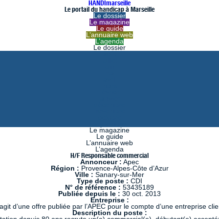
HANDImarseille
Le portail du handicap à Marseille
Le dossier
Le magazine
Le guide
L’annuaire web
L’agenda
Le dossier
août
juillet
juin
mai
avril
mars
février
janvier
décembre
novembre
octobre
septembre
Le magazine
Le guide
L’annuaire web
L’agenda
H/F Responsable commercial
Annonceur :
Apec
Région :
Provence-Alpes-Côte d’Azur
Ville :
Sanary-sur-Mer
Type de poste :
CDI
N° de référence :
53435189
Publiée depuis le :
30 oct. 2013
Entreprise :
s’agit d’une offre publiée par l’APEC pour le compte d’une entreprise clie
Description du poste :