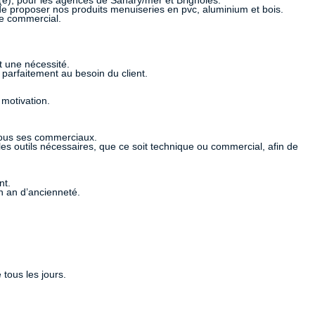
é(e), pour les agences de Sanary/mer et Brignoles.
de proposer nos produits menuiseries en pvc, aluminium et bois.
le commercial.
t une nécessité.
parfaitement au besoin du client.
motivation.
tous ses commerciaux.
 outils nécessaires, que ce soit technique ou commercial, afin de
nt.
n an d’ancienneté.
 tous les jours.