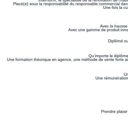
Internorm, le spécialiste de la rénovation de l’h
Placé(e) sous la responsabilité du responsable commercial dans
Une fois la c
Avec la hausse 
Avec une gamme de produit innova
Diplômé ou
Qu’importe le diplôm
Une formation théorique en agence, une méthode de vente forte ai
Un
Une rémunération 
Prendre plaisir