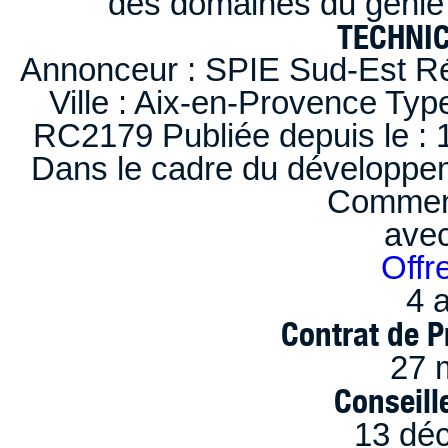
des domaines du génie 
TECHNI
Annonceur : SPIE Sud-Est Ré
Ville : Aix-en-Provence Typ
RC2179 Publiée depuis le : 1
Dans le cadre du développem
Comment
ave
Offr
4 a
Contrat de P
27 
Conseille
13 dé