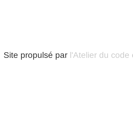
Mentions légales
|
Bannières et vignettes
Plan du site
Site propulsé par
l'Atelier du code