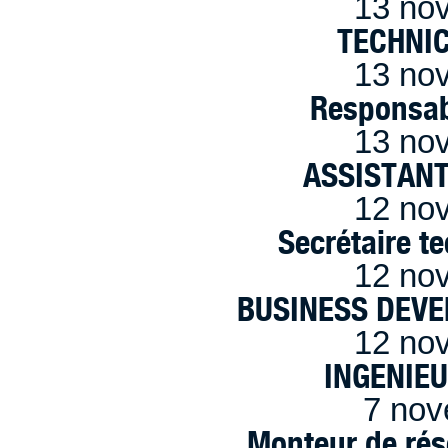
13 no
TECHNI
13 no
Responsab
13 no
ASSISTANT
12 no
Secrétaire t
12 no
BUSINESS DEVE
12 no
INGENIE
7 nov
Monteur de rés