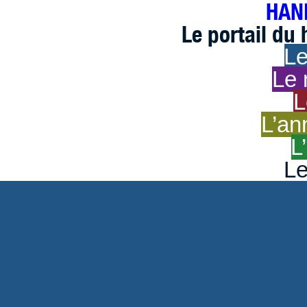
HAND
Le portail du
Le
Le 
L
L’an
L
Le