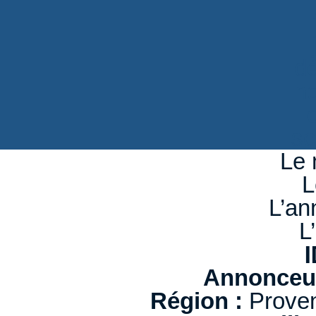
d
n
se
Le 
L
L’an
L
I
Annonceur
Région :
Proven