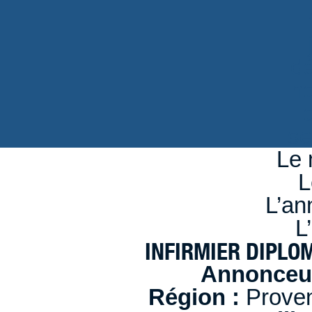
d
n
se
Le 
L
L’an
L
INFIRMIER DIPLOME
Annonceur
Région :
Proven