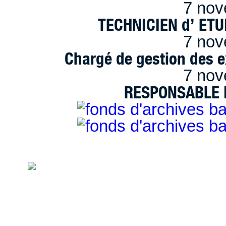
7 nov
TECHNICIEN d’ ET
7 nov
Chargé de gestion des e
7 nov
RESPONSABLE D
handimarseille.fr, le portail du handicap
disposition selon les termes de la lic
Modification 2.0 France.
Mentions légales
|
Bannières et vignettes