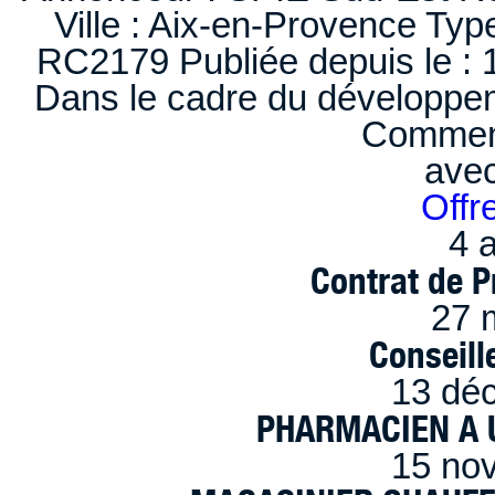
Ville : Aix-en-Provence Typ
RC2179 Publiée depuis le : 1
Dans le cadre du développem
Comment
ave
Offr
4 a
Contrat de P
27 
Conseille
13 dé
PHARMACIEN A U
15 no