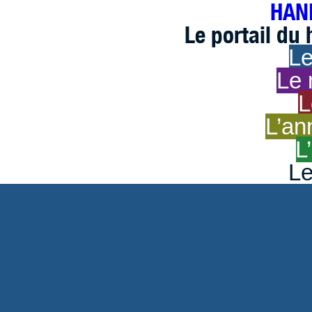
HAND
Le portail du
Le
Le 
L
L’an
L
Le