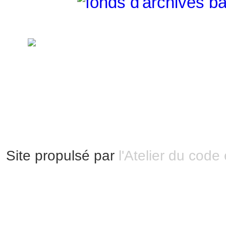
handimarseille.fr, le portail du handicap
disposition selon les termes de la lic
Modification 2.0 France.
Mentions légales
|
Bannières et vignettes
Plan du site
Site propulsé par
l'Atelier du code