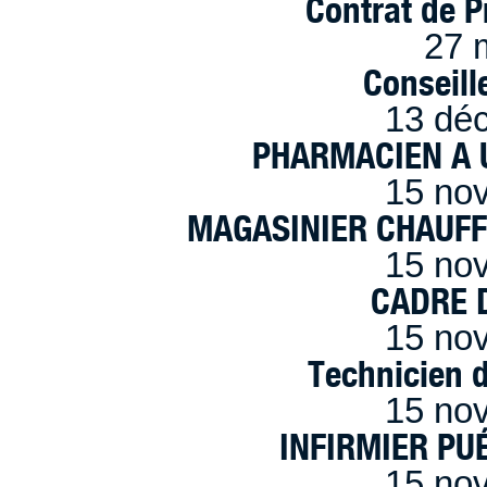
Contrat de P
27 
Conseille
13 dé
PHARMACIEN A U
15 no
MAGASINIER CHAUFFE
15 no
CADRE D
15 no
Technicien 
15 no
INFIRMIER PUÉ
15 no