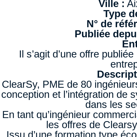
Ville :
Ai
Type d
N° de réfé
Publiée depui
Ent
Il s’agit d’une offre publi
entrep
Descript
ClearSy, PME de 80 ingénieurs,
conception et l’intégration de 
dans les sec
En tant qu’ingénieur commerci
les offres de Clears
Issu d’une formation type éc