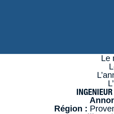
d
n
se
Le 
L
L’an
L
INGENIEUR
Annon
Région :
Proven