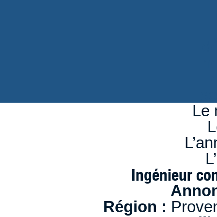
d
n
se
Le 
L
L’an
L
Ingénieur co
Annon
Région :
Proven