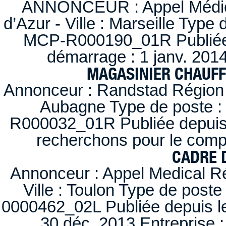
ANNONCEUR : Appel Médica
d’Azur - Ville : Marseille Type
MCP-R000190_01R Publiée d
démarrage : 1 janv. 2014
MAGASINIER CHAUFFE
Annonceur : Randstad Région :
Aubagne Type de poste : 
R000032_01R Publiée depuis l
recherchons pour le compt
CADRE D
Annonceur : Appel Medical R
Ville : Toulon Type de post
0000462_02L Publiée depuis le
30 déc. 2013 Entreprise