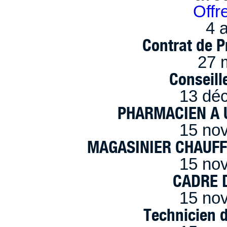
Offr
4 a
Contrat de P
27 
Conseille
13 dé
PHARMACIEN A U
15 no
MAGASINIER CHAUFFE
15 no
CADRE D
15 no
Technicien 