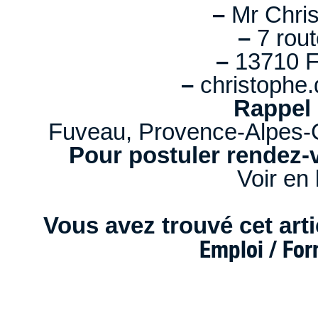
–
Mr Chri
–
7 rout
–
13710 
–
christophe.
Rappel 
Fuveau, Provence-Alpes-C
Pour postuler rendez-v
Voir en 
Vous avez trouvé cet artic
Emploi / Fo