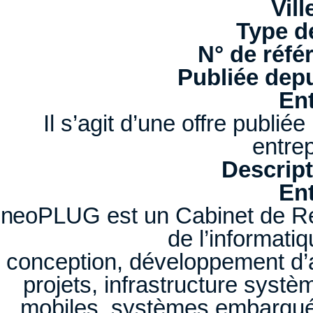
Vill
Type d
N° de réfé
Publiée depu
Ent
Il s’agit d’une offre publi
entrep
Descript
Ent
neoPLUG est un Cabinet de Rec
de l’informatiq
conception, développement d’ap
projets, infrastructure systè
mobiles, systèmes embarqués,