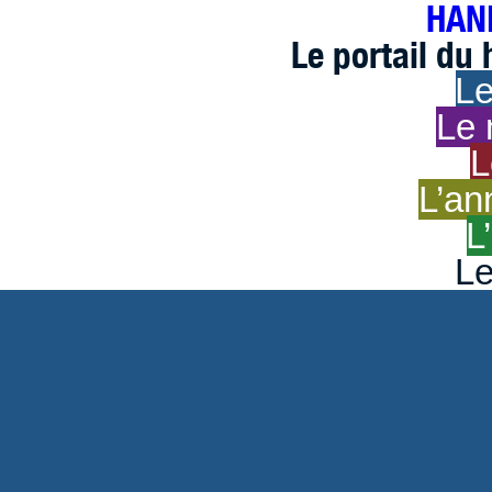
HAND
Le portail du
Le
Le 
L
L’an
L
Le