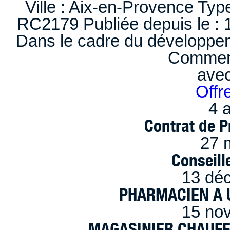
Ville : Aix-en-Provence Typ
RC2179 Publiée depuis le : 1
Dans le cadre du développem
Comment
ave
Offr
4 a
Contrat de P
27 
Conseille
13 dé
PHARMACIEN A U
15 no
MAGASINIER CHAUFFE