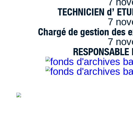
7 nov
TECHNICIEN d’ ET
7 nov
Chargé de gestion des e
7 nov
RESPONSABLE D
handimarseille.fr, le portail du handicap
disposition selon les termes de la lic
Modification 2.0 France.
Mentions légales
|
Bannières et vignettes
Plan du site