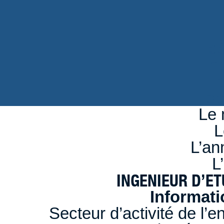
d
n
se
Le 
L
L’an
L
INGENIEUR D’ETU
Informati
Secteur d’activité de l’e