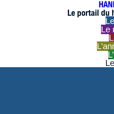
HAND
Le portail du
Le
Le 
L
L’an
L
Le