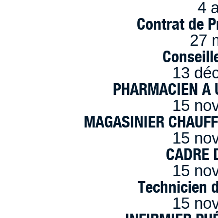
4 a
Contrat de P
27 
Conseille
13 dé
PHARMACIEN A U
15 no
MAGASINIER CHAUFFE
15 no
CADRE D
15 no
Technicien 
15 no