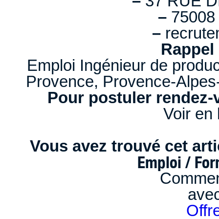
–
37 RUE D
–
75008 
–
recrute
Rappel 
Emploi Ingénieur de product
Provence, Provence-Alpes-
Pour postuler rendez-v
Voir en 
Vous avez trouvé cet artic
Emploi / Fo
Comment
ave
Offr