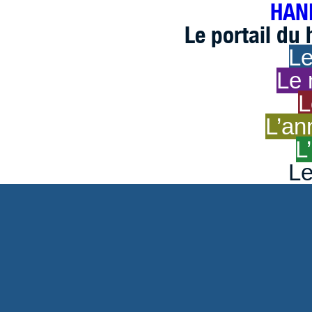
HAND
Le portail du
Le
Le 
L
L’an
L
Le