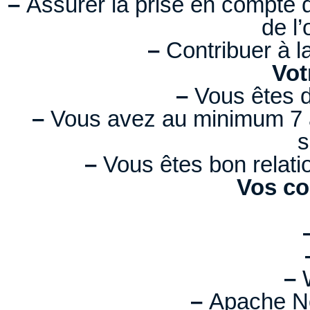
–
Assurer la prise en compte 
de l’
–
Contribuer à l
Vot
–
Vous êtes d
–
Vous avez au minimum 7 a
s
–
Vous êtes bon relati
Vos co
–
W
–
Apache No