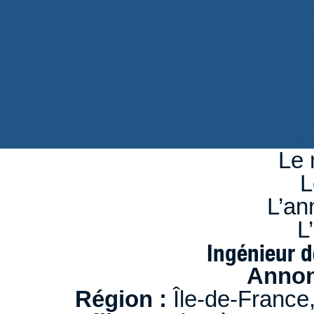
d
n
se
Le 
L
L’an
L
Ingénieur d
Annon
Région :
Île-de-France