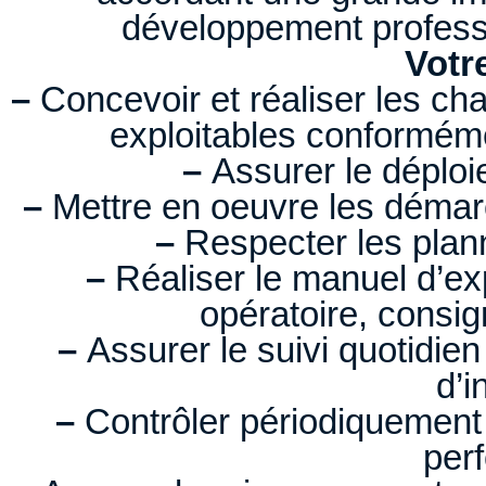
développement professi
Votr
–
Concevoir et réaliser les cha
exploitables conforméme
–
Assurer le déploi
–
Mettre en oeuvre les démarch
–
Respecter les plann
–
Réaliser le manuel d’ex
opératoire, consign
–
Assurer le suivi quotidie
d’i
–
Contrôler périodiquement 
per