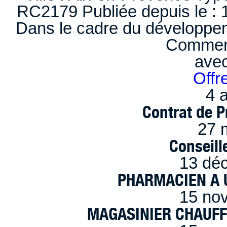
RC2179 Publiée depuis le : 1
Dans le cadre du développem
Comment
ave
Offr
4 a
Contrat de P
27 
Conseille
13 dé
PHARMACIEN A U
15 no
MAGASINIER CHAUFFE