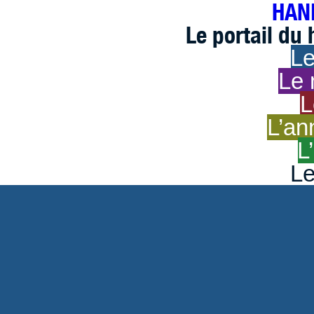
HAND
Le portail du
Le
Le 
L
L’an
L
Le