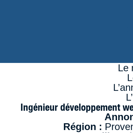
d
n
se
Le 
L
L’an
L
Ingénieur développement web
Annon
Région :
Proven