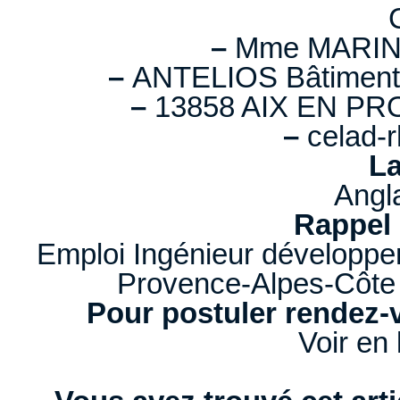
–
Mme MARIN
–
ANTELIOS Bâtiment B
–
13858 AIX EN PR
–
celad-
La
Angl
Rappel 
Emploi Ingénieur développ
Provence-Alpes-Côte 
Pour postuler rendez-v
Voir en 