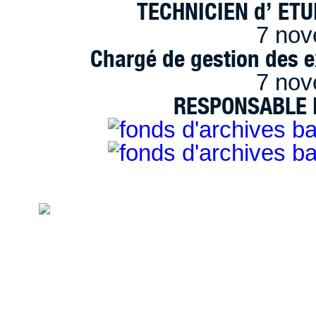
TECHNICIEN d’ ET
7 nov
Chargé de gestion des e
7 nov
RESPONSABLE D
handimarseille.fr, le portail du handicap
disposition selon les termes de la lic
Modification 2.0 France.
Mentions légales
|
Bannières et vignettes
Plan du site