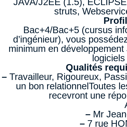
JAVA/J2EE (1.5), ECLIPSE,
struts, Webservi
Profi
Bac+4/Bac+5 (cursus info
d’ingénieur), vous posséde
minimum en développement J
logiciel
Qualités requ
–
Travailleur, Rigoureux, Passi
un bon relationnelToutes le
recevront une répo
–
Mr Jean
–
7 rue H