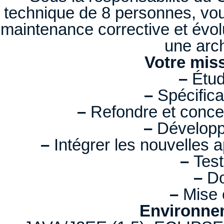
technique de 8 personnes, vou
maintenance corrective et évol
une arc
Votre miss
–
Étudi
–
Spécifica
–
Refondre et concev
–
Développ
–
Intégrer les nouvelles 
–
Test
–
Do
–
Mise 
Environnem