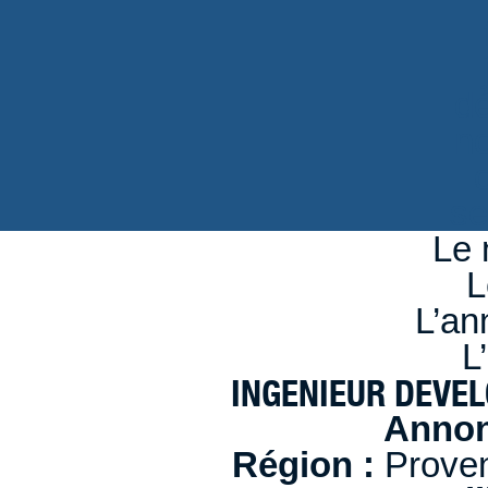
d
n
se
Le 
L
L’an
L
INGENIEUR DEVEL
Annon
Région :
Proven