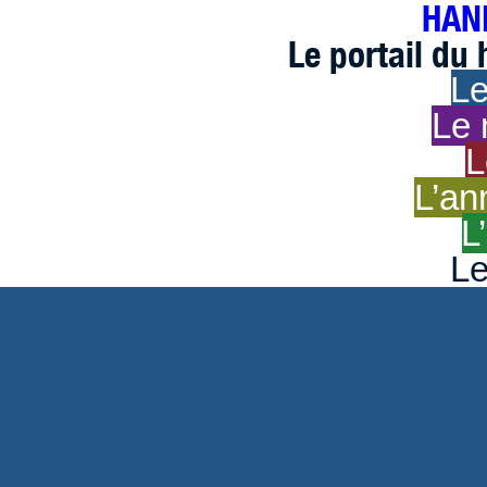
HAND
Le portail du
Le
Le 
L
L’an
L
Le