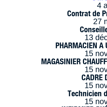
4 a
Contrat de P
27 
Conseille
13 dé
PHARMACIEN A U
15 no
MAGASINIER CHAUFFE
15 no
CADRE D
15 no
Technicien 
15 no