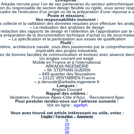
Entreprise :
Arkadia recrute pour l’un de ses partenaires du secteur pétrochimique
on du responsable de section design flexible ou rigide, vous serez resp
 cadre de l’exécution d’un projet ou de la préparation d’une réponse à u
Poste et missions :
Vos responsabilités incluront :
 collecte et la validation des données requises pour effectuer les anal
–
La réalisation des analyses de design
rédaction des rapports de design et l’obtention de l’approbation par le c
a préparation de la documentation technique d’achat ou de sous-trait
–
La spécification et la participation aux essais de qualification
Profil :
itime, architecture navale, vous êtes passionnés par la compréhension
impératifs des projets industriels.
ez de bonnes facultés de communication et évoluez avec aisance dans
Un anglais courant est exigé.
Mobile en France et à l’international.
ARKADIA INGENIERIE
–
Mr STEPHAN GUERIN
–
849 quartier des Nouradons
–
13122 VENTABREN France
–
p.deroode@arkadia-ingenierie.fr
Langues :
Anglais Courant
Rappel des critères :
Ventabren, Provence-Alpes-Côte d’Azur, , Recrutement Apec
Pour postuler rendez-vous sur l’adresse suivante :
Voir en ligne :
agefiph
Vous avez trouvé cet article intéressant ou utile, votez :
Emploi / Formation > Annonces
0
10
20
30