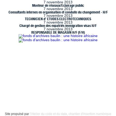
7 novembre 2013
Monteur de réseaux/Eclairage public
7 novembre 2013
Consultants internes en organisation et conduite du changement - H/F
7 novembre 2013
TECHNICIEN d’ ETUDES ELECTROTECHNIQUES
7 novembre 2013
Chargé de gestion des expatriés immigration visas H/F
7 novembre 2013
RESPONSABLE DE MAGASIN H/F (F/H)
 à Marseille (www.handimarseille.fr), développé par
Résurgences
, e
ence Creative Commons : Paternité-Pas d’Utilisation Commerciale
Site propulsé par
l'Atelier du code et du data, chantier d'insertion numérique