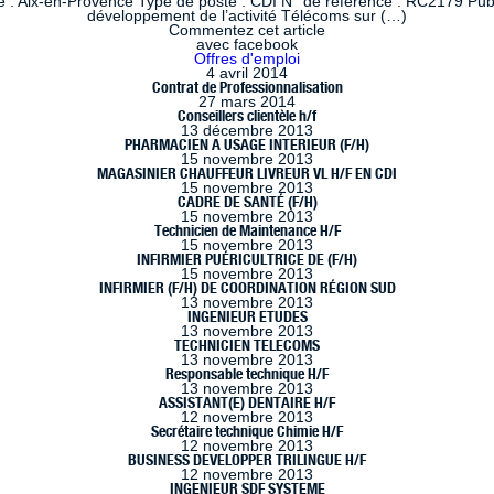
 : Aix-en-Provence Type de poste : CDI N° de référence : RC2179 Publi
développement de l’activité Télécoms sur (…)
Commentez cet article
avec facebook
Offres d'emploi
4 avril 2014
Contrat de Professionnalisation
27 mars 2014
Conseillers clientèle h/f
13 décembre 2013
PHARMACIEN A USAGE INTERIEUR (F/H)
15 novembre 2013
MAGASINIER CHAUFFEUR LIVREUR VL H/F EN CDI
15 novembre 2013
CADRE DE SANTÉ (F/H)
15 novembre 2013
Technicien de Maintenance H/F
15 novembre 2013
INFIRMIER PUÉRICULTRICE DE (F/H)
15 novembre 2013
INFIRMIER (F/H) DE COORDINATION RÉGION SUD
13 novembre 2013
INGENIEUR ETUDES
13 novembre 2013
TECHNICIEN TELECOMS
13 novembre 2013
Responsable technique H/F
13 novembre 2013
ASSISTANT(E) DENTAIRE H/F
12 novembre 2013
Secrétaire technique Chimie H/F
12 novembre 2013
BUSINESS DEVELOPPER TRILINGUE H/F
12 novembre 2013
INGENIEUR SDF SYSTEME