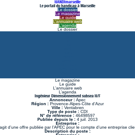
HANDImarseille
Le portail du handicap à Marseille
Le dossier
Le magazine
Le guide
L’annuaire web
L’agenda
Le dossier
août
juillet
juin
mai
avril
mars
février
janvier
décembre
novembre
octobre
septembre
Le magazine
Le guide
L’annuaire web
L’agenda
Ingénieur Dimensionnement subsea H/F
Annonceur :
Apec
Région :
Provence-Alpes-Côte d’Azur
Ville :
Ventabren
Type de poste :
CDI
N° de référence :
46498597
Publiée depuis le :
4 juil. 2013
Entreprise :
s’agit d’une offre publiée par l’APEC pour le compte d’une entreprise clie
Description du poste :