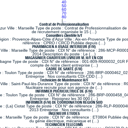
40
50
60
70
80
|
...
Contrat de Professionnalisation
 Ville : Marseille Type de poste : Contrat de Professionnalisation de
de recrutement organisée le 15 (…)
Conseillers clientèle h/f
 : Provence-Alpes-Côte d’Azur Ville : Aix-en-Provence Type de poste
référence : CPRO / CRCD Publiée depuis (…)
PHARMACIEN A USAGE INTERIEUR (F/H)
lle : Marseille Type de poste : CDI N° de référence : 286-MCP-R0001
2014 Description du poste : Le (…)
MAGASINIER CHAUFFEUR LIVREUR VL H/F EN CDI
ubagne Type de poste : CDI N° de référence : 001-809-R000032_01R Pub
compte de notre client entreprise (…)
CADRE DE SANTÉ (F/H)
e : Toulon Type de poste : CDI N° de référence : 286-BRP-0000462_02
Entreprise : Nos consultants CDI-CDD (…)
Technicien de Maintenance H/F
ille : Saint-Paul-lès-Durance Type de poste : CDI N° de référence : RC
Nucléaire recrute pour son agence de (…)
INFIRMIER PUÉRICULTRICE DE (F/H)
le : Toulon Type de poste : CDI N° de référence : 286-BRP-0000458_04
Entreprise : Rejoignez les 30 000 (…)
INFIRMIER (F/H) DE COORDINATION RÉGION SUD
le : (La) Ciotat Type de poste : CDI N° de référence : 286-RLP-R00004
2013 Entreprise : Nos consultants (…)
INGENIEUR ETUDES
 : Marseille Type de poste : CDI N° de référence : ET0804 Publiée dep
du génie électrique, mécanique et (…)
TECHNICIEN TELECOMS