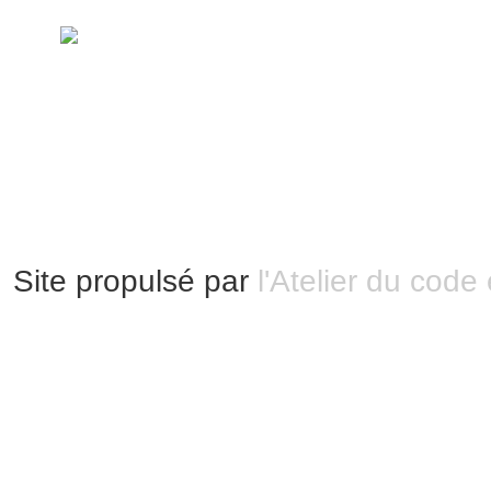
handimarseille.fr, le portail du handicap
disposition selon les termes de la lic
Modification 2.0 France.
Mentions légales
|
Bannières et vignettes
Plan du site
Site propulsé par
l'Atelier du code