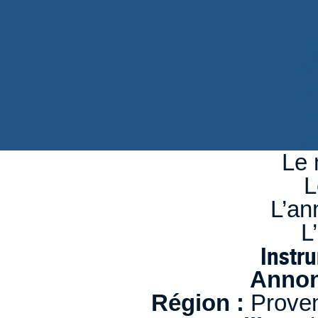
d
n
se
Le 
L
L’an
L
Instr
Annon
Région :
Proven