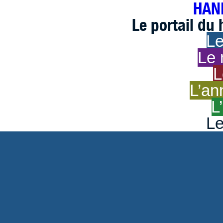
HAND
Le portail du
Le
Le 
L
L’an
L
Le