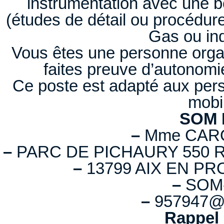
instrumentation avec une b
(études de détail ou procédure
Gas ou ind
Vous êtes une personne organ
faites preuve d’autonomie
Ce poste est adapté aux pers
mobil
SOM 
–
Mme CARO
–
PARC DE PICHAURY 550 R
–
13799 AIX EN PR
–
SOM-
–
957947@ta
Rappel 