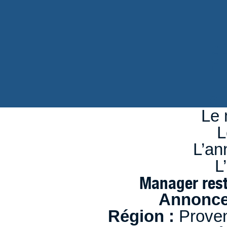
d
n
se
Le 
L
L’an
L
Manager rest
Annonce
Région :
Proven