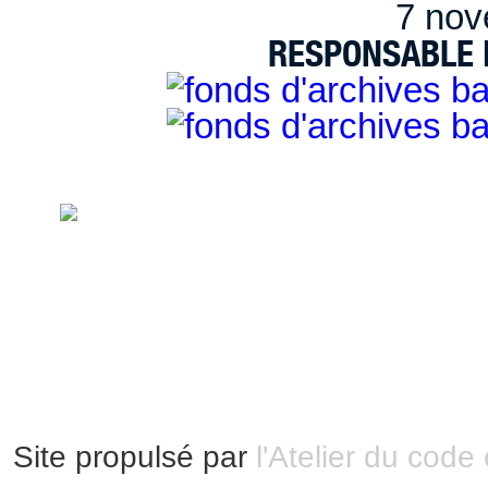
7 nov
RESPONSABLE D
handimarseille.fr, le portail du handicap
disposition selon les termes de la lic
Modification 2.0 France.
Mentions légales
|
Bannières et vignettes
Plan du site
Site propulsé par
l'Atelier du code