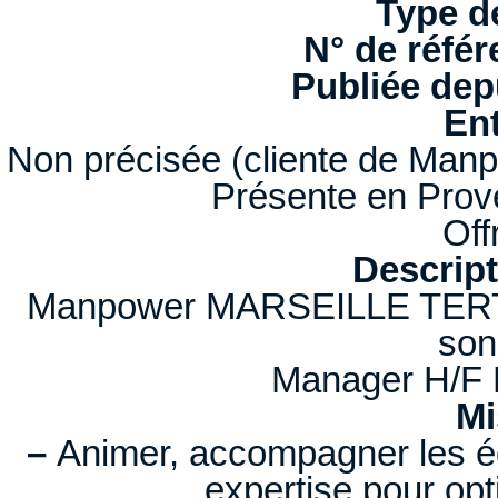
Type d
N° de référ
Publiée depu
Ent
Non précisée (cliente de Manp
Présente en Prov
Off
Descript
Manpower MARSEILLE TERT
son
Manager H/F R
Mi
–
Animer, accompagner les éq
expertise pour opt