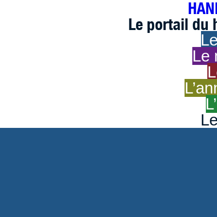
HAND
Le portail du
Le
Le 
L
L’an
L
Le