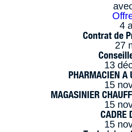
ave
Offr
4 a
Contrat de P
27 
Conseille
13 dé
PHARMACIEN A U
15 no
MAGASINIER CHAUFFE
15 no
CADRE D
15 no