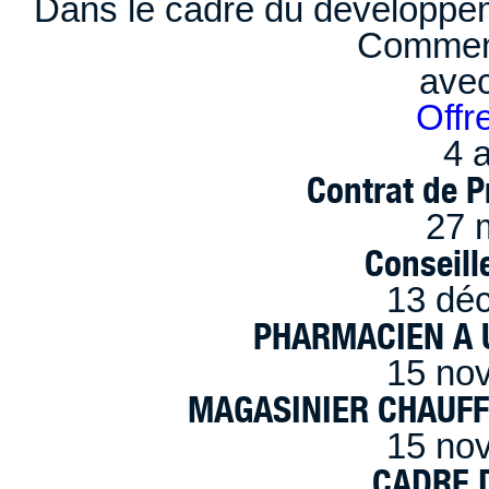
Dans le cadre du développem
Comment
ave
Offr
4 a
Contrat de P
27 
Conseille
13 dé
PHARMACIEN A U
15 no
MAGASINIER CHAUFFE
15 no
CADRE D