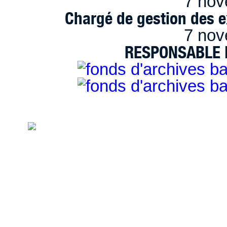
7 nov
Chargé de gestion des e
7 nov
RESPONSABLE D
handimarseille.fr, le portail du handicap
disposition selon les termes de la lic
Modification 2.0 France.
Mentions légales
|
Bannières et vignettes
Plan du site