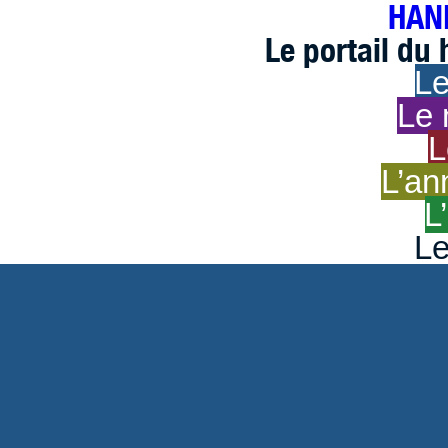
HAND
Le portail du
Le
Le 
L
L’an
L
Le