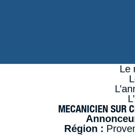
d
n
se
Le 
L
L’an
L
MECANICIEN SUR C
Annonceur
Région :
Proven