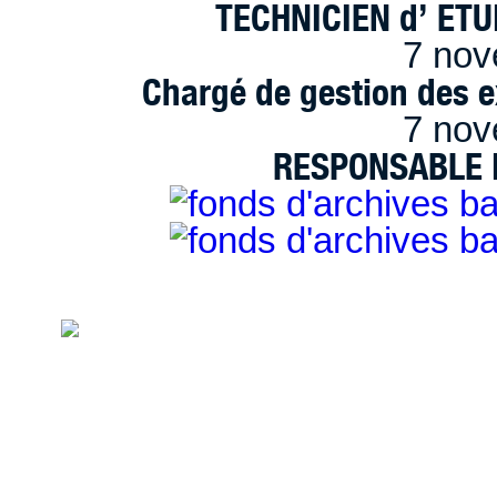
TECHNICIEN d’ ET
7 nov
Chargé de gestion des e
7 nov
RESPONSABLE D
handimarseille.fr, le portail du handicap
disposition selon les termes de la lic
Modification 2.0 France.
Mentions légales
|
Bannières et vignettes
Plan du site