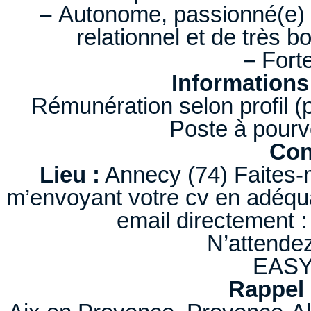
–
Autonome, passionné(e) pa
relationnel et de très b
–
Forte
Informations
Rémunération selon profil (p
Poste à pourv
Con
Lieu :
Annecy (74) Faites-m
m’envoyant votre cv en adéqu
email directement 
N’attendez
EAS
Rappel 