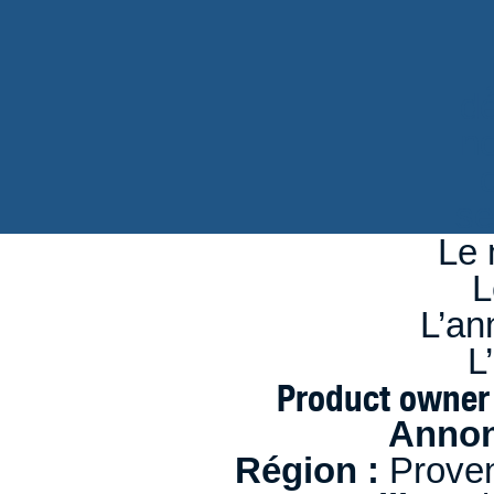
d
n
se
Le 
L
L’an
L
Product owner 
Annon
Région :
Proven