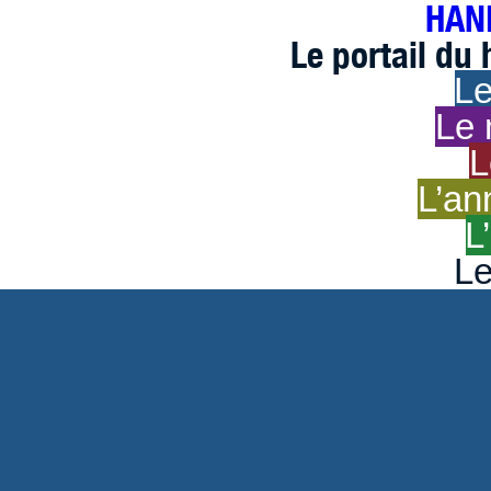
HAND
Le portail du
Le
Le 
L
L’an
L
Le