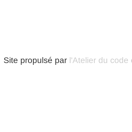
Modification 2.0 France.
Mentions légales
|
Bannières et vignettes
Plan du site
Site propulsé par
l'Atelier du code