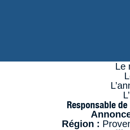
d
n
se
Le 
L
L’an
L
Responsable de 
Annonce
Région :
Proven