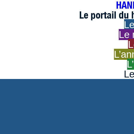
HAND
Le portail du
Le
Le 
L
L’an
L
Le