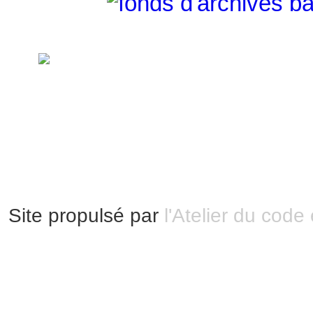
handimarseille.fr, le portail du handicap
disposition selon les termes de la lic
Modification 2.0 France.
Mentions légales
|
Bannières et vignettes
Plan du site
Site propulsé par
l'Atelier du code