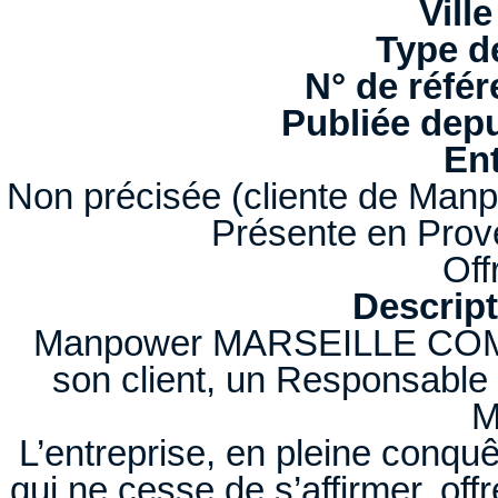
Ville
Type d
N° de référ
Publiée depu
Ent
Non précisée (cliente de Manp
Présente en Prov
Off
Descript
Manpower MARSEILLE COM
son client, un Responsable
M
L’entreprise, en pleine conqu
qui ne cesse de s’affirmer, off