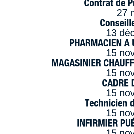
Contrat de P
27 
Conseille
13 dé
PHARMACIEN A U
15 no
MAGASINIER CHAUFFE
15 no
CADRE D
15 no
Technicien 
15 no
INFIRMIER PUÉ
15 no