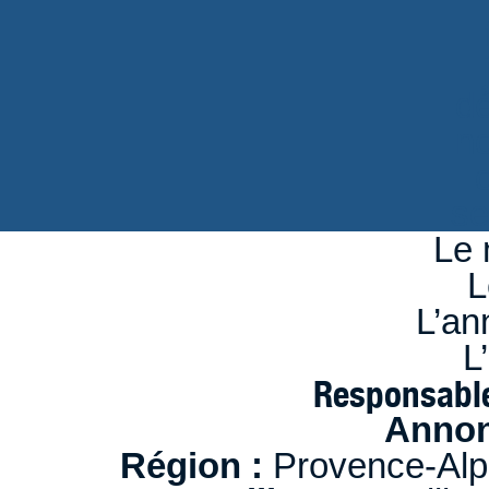
d
n
se
Le 
L
L’an
L
Responsable
Annon
Région :
Provence-Alp