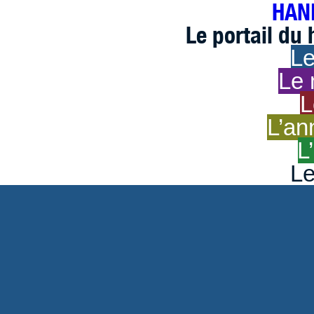
HAND
Le portail du
Le
Le 
L
L’an
L
Le