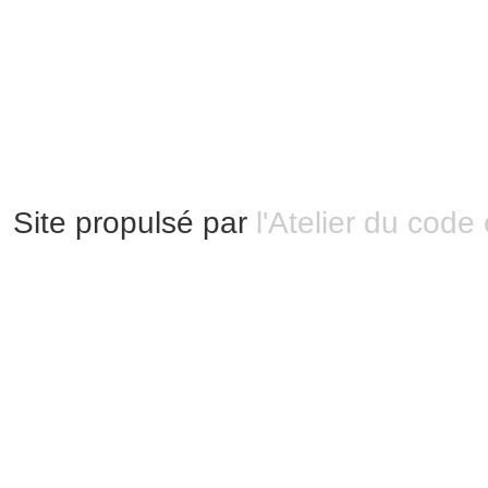
Modification 2.0 France.
Mentions légales
|
Bannières et vignettes
Plan du site
Site propulsé par
l'Atelier du code