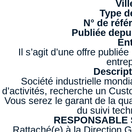
Vill
Type d
N° de réfé
Publiée depui
Ent
Il s’agit d’une offre publi
entrep
Descript
Société industrielle mond
d’activités, recherche un Cus
Vous serez le garant de la qua
du suivi tech
RESPONSABLE S
Rattaché(e) à la Direction 