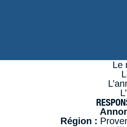
d
n
se
Le 
L
L’an
L
RESPON
Annon
Région :
Proven