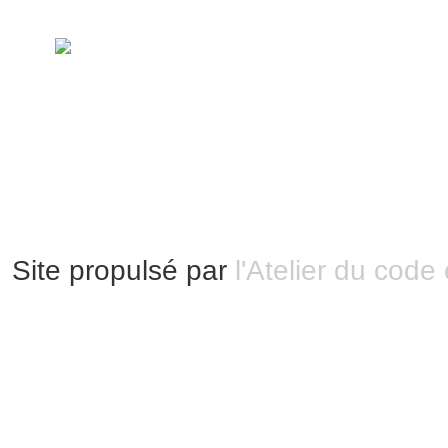
handimarseille.fr, le portail du handicap
disposition selon les termes de la lic
Modification 2.0 France.
Mentions légales
|
Bannières et vignettes
Plan du site
Site propulsé par
l'Atelier du code