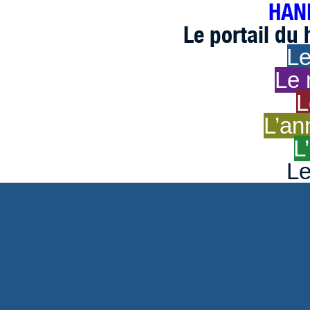
HAND
Le portail du
Le
Le 
L
L’an
L
Le