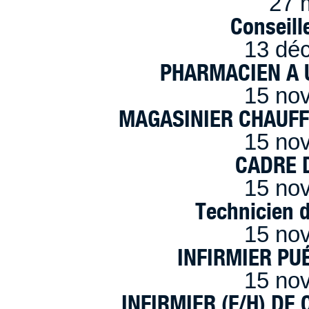
27 
Conseille
13 dé
PHARMACIEN A U
15 no
MAGASINIER CHAUFFE
15 no
CADRE D
15 no
Technicien 
15 no
INFIRMIER PUÉ
15 no
INFIRMIER (F/H) DE