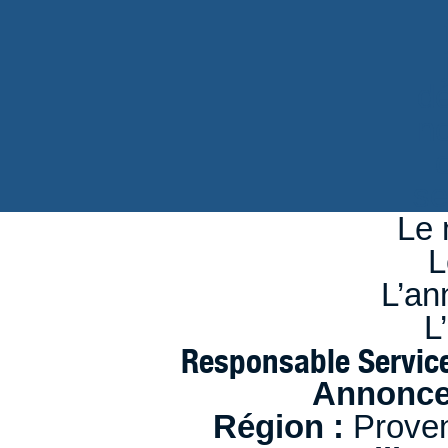
d
n
se
Le 
L
L’an
L
Responsable Service
Annonce
Région :
Proven