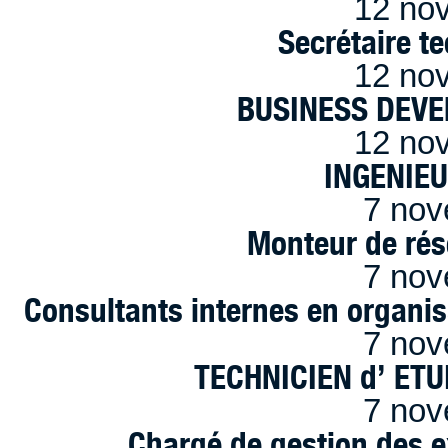
12 no
Secrétaire t
12 no
BUSINESS DEVE
12 no
INGENIE
7 nov
Monteur de rés
7 nov
Consultants internes en organi
7 nov
TECHNICIEN d’ ET
7 nov
Chargé de gestion des e