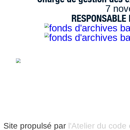
7 nov
RESPONSABLE D
handimarseille.fr, le portail du handicap
disposition selon les termes de la lic
Modification 2.0 France.
Mentions légales
|
Bannières et vignettes
Plan du site
Site propulsé par
l'Atelier du code