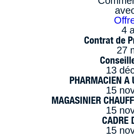
Comment
ave
Offr
4 a
Contrat de P
27 
Conseille
13 dé
PHARMACIEN A U
15 no
MAGASINIER CHAUFFE
15 no
CADRE D
15 no