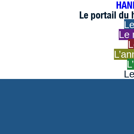
HAND
Le portail du
Le
Le 
L
L’an
L
Le