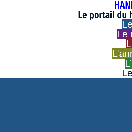
HAND
Le portail du
Le
Le 
L
L’an
L
Le