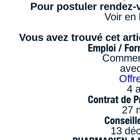
Pour postuler rendez-v
Voir en 
Vous avez trouvé cet artic
Emploi / Fo
Comment
ave
Offr
4 a
Contrat de P
27 
Conseille
13 dé