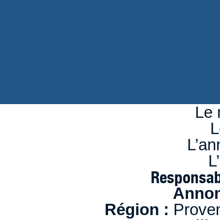
d
n
se
Le 
L
L’an
L
Responsab
Annon
Région :
Proven