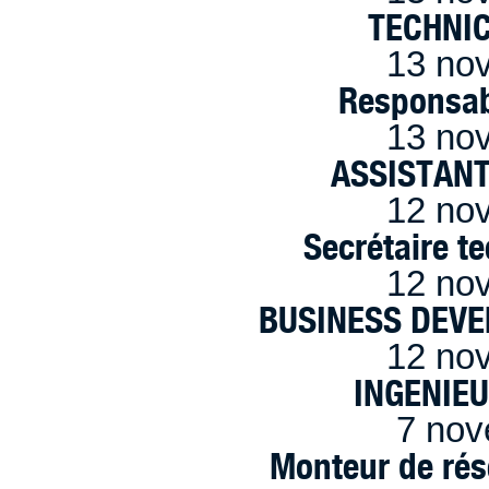
TECHNI
13 no
Responsab
13 no
ASSISTANT
12 no
Secrétaire t
12 no
BUSINESS DEVE
12 no
INGENIE
7 nov
Monteur de rés