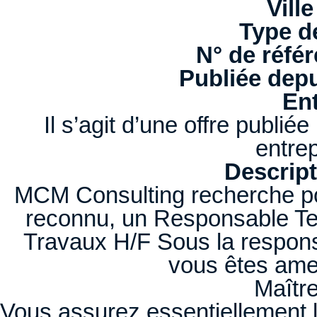
Ville
Type d
N° de référ
Publiée depu
Ent
Il s’agit d’une offre publi
entrep
Descript
MCM Consulting recherche pou
reconnu, un Responsable Te
Travaux H/F Sous la responsa
vous êtes ame
Maîtr
Vous assurez essentiellement la