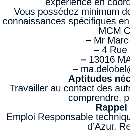
expérience en coordi
Vous possédez minimum de 2
connaissances spécifiques en
MCM C
–
Mr Marc-
–
4 Rue 
–
13016 MA
–
ma.delobel
Aptitudes néc
Travailler au contact des autr
comprendre, pr
Rappel 
Emploi Responsable techniqu
d’Azur, R