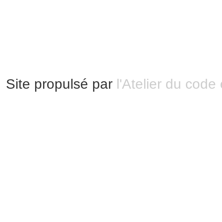
Mentions légales
|
Bannières et vignettes
Plan du site
Site propulsé par
l'Atelier du code