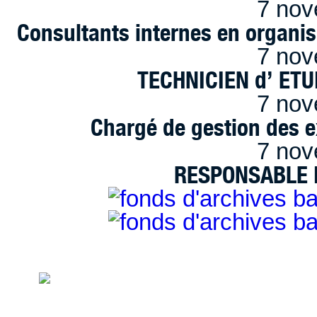
7 nov
Consultants internes en organi
7 nov
TECHNICIEN d’ ET
7 nov
Chargé de gestion des e
7 nov
RESPONSABLE D
handimarseille.fr, le portail du handicap
disposition selon les termes de la lic
Modification 2.0 France.