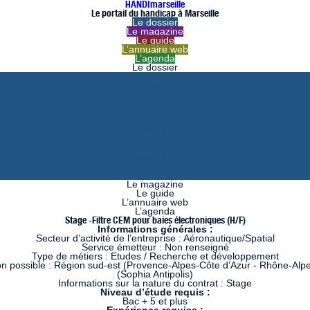
HANDImarseille
Le portail du handicap à Marseille
Le dossier
Le magazine
Le guide
L’annuaire web
L’agenda
Le dossier
août
juillet
juin
mai
avril
mars
février
janvier
décembre
novembre
octobre
septembre
Le magazine
Le guide
L’annuaire web
L’agenda
Stage -Filtre CEM pour baies électroniques (H/F)
Informations générales :
Secteur d’activité de l’entreprise : Aéronautique/Spatial
Service émetteur : Non renseigné
Type de métiers : Etudes / Recherche et développement
on possible : Région sud-est (Provence-Alpes-Côte d’Azur - Rhône-Alp
(Sophia Antipolis)
Informations sur la nature du contrat : Stage
Niveau d’étude requis :
Bac + 5 et plus