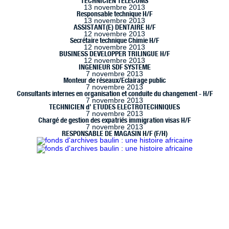
TECHNICIEN TELECOMS
13 novembre 2013
Responsable technique H/F
13 novembre 2013
ASSISTANT(E) DENTAIRE H/F
12 novembre 2013
Secrétaire technique Chimie H/F
12 novembre 2013
BUSINESS DEVELOPPER TRILINGUE H/F
12 novembre 2013
INGENIEUR SDF SYSTEME
7 novembre 2013
Monteur de réseaux/Eclairage public
7 novembre 2013
Consultants internes en organisation et conduite du changement - H/F
7 novembre 2013
TECHNICIEN d’ ETUDES ELECTROTECHNIQUES
7 novembre 2013
Chargé de gestion des expatriés immigration visas H/F
7 novembre 2013
RESPONSABLE DE MAGASIN H/F (F/H)
 à Marseille (www.handimarseille.fr), développé par
Résurgences
, e
ence Creative Commons : Paternité-Pas d’Utilisation Commerciale