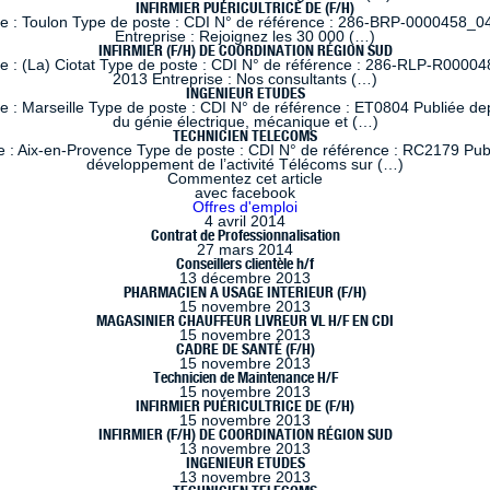
INFIRMIER PUÉRICULTRICE DE (F/H)
le : Toulon Type de poste : CDI N° de référence : 286-BRP-0000458_04
Entreprise : Rejoignez les 30 000 (…)
INFIRMIER (F/H) DE COORDINATION RÉGION SUD
le : (La) Ciotat Type de poste : CDI N° de référence : 286-RLP-R00004
2013 Entreprise : Nos consultants (…)
INGENIEUR ETUDES
 : Marseille Type de poste : CDI N° de référence : ET0804 Publiée dep
du génie électrique, mécanique et (…)
TECHNICIEN TELECOMS
 : Aix-en-Provence Type de poste : CDI N° de référence : RC2179 Publi
développement de l’activité Télécoms sur (…)
Commentez cet article
avec facebook
Offres d'emploi
4 avril 2014
Contrat de Professionnalisation
27 mars 2014
Conseillers clientèle h/f
13 décembre 2013
PHARMACIEN A USAGE INTERIEUR (F/H)
15 novembre 2013
MAGASINIER CHAUFFEUR LIVREUR VL H/F EN CDI
15 novembre 2013
CADRE DE SANTÉ (F/H)
15 novembre 2013
Technicien de Maintenance H/F
15 novembre 2013
INFIRMIER PUÉRICULTRICE DE (F/H)
15 novembre 2013
INFIRMIER (F/H) DE COORDINATION RÉGION SUD
13 novembre 2013
INGENIEUR ETUDES
13 novembre 2013