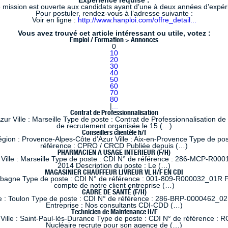
Expérience requise :
 mission est ouverte aux candidats ayant d’une à deux années d’expé
Pour postuler, rendez-vous à l’adresse suivante :
Voir en ligne :
http://www.hanploi.com/offre_detail...
Vous avez trouvé cet article intéressant ou utile, votez :
Emploi / Formation > Annonces
0
10
20
30
40
50
60
70
80
|
...
Contrat de Professionnalisation
 Ville : Marseille Type de poste : Contrat de Professionnalisation de
de recrutement organisée le 15 (…)
Conseillers clientèle h/f
 : Provence-Alpes-Côte d’Azur Ville : Aix-en-Provence Type de poste
référence : CPRO / CRCD Publiée depuis (…)
PHARMACIEN A USAGE INTERIEUR (F/H)
lle : Marseille Type de poste : CDI N° de référence : 286-MCP-R0001
2014 Description du poste : Le (…)
MAGASINIER CHAUFFEUR LIVREUR VL H/F EN CDI
ubagne Type de poste : CDI N° de référence : 001-809-R000032_01R Pub
compte de notre client entreprise (…)
CADRE DE SANTÉ (F/H)
e : Toulon Type de poste : CDI N° de référence : 286-BRP-0000462_02
Entreprise : Nos consultants CDI-CDD (…)
Technicien de Maintenance H/F
ille : Saint-Paul-lès-Durance Type de poste : CDI N° de référence : RC
Nucléaire recrute pour son agence de (…)