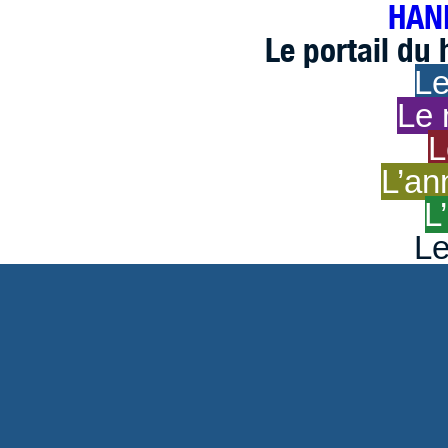
HAND
Le portail du
Le
Le 
L
L’an
L
Le