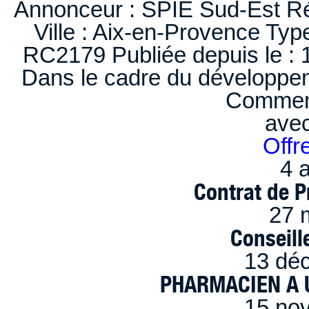
Annonceur : SPIE Sud-Est Ré
Ville : Aix-en-Provence Typ
RC2179 Publiée depuis le : 1
Dans le cadre du développem
Comment
ave
Offr
4 a
Contrat de P
27 
Conseille
13 dé
PHARMACIEN A U
15 no