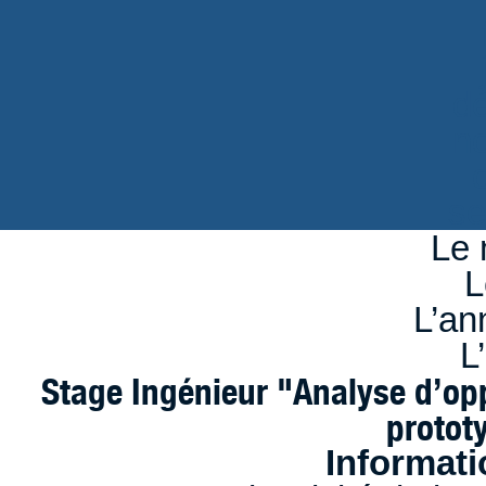
d
n
se
Le 
L
L’an
L
Stage Ingénieur "Analyse d’op
protot
Informati