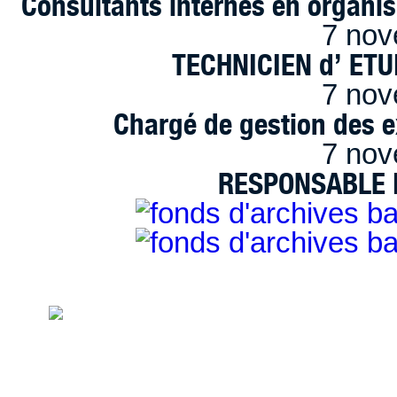
Consultants internes en organi
7 nov
TECHNICIEN d’ ET
7 nov
Chargé de gestion des e
7 nov
RESPONSABLE D
handimarseille.fr, le portail du handicap
disposition selon les termes de la lic
Modification 2.0 France.
Mentions légales
|
Bannières et vignettes