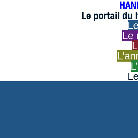
HAND
Le portail du
Le
Le 
L
L’an
L
Le