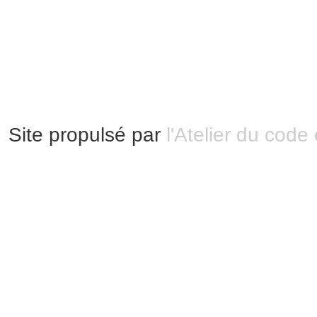
Mentions légales
|
Bannières et vignettes
Plan du site
Site propulsé par
l'Atelier du code