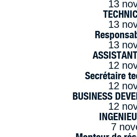
13 no
TECHNI
13 no
Responsab
13 no
ASSISTANT
12 no
Secrétaire t
12 no
BUSINESS DEVE
12 no
INGENIE
7 nov
Monteur de rés