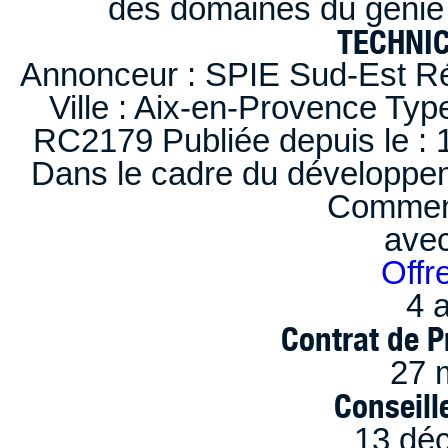
des domaines du génie 
TECHNI
Annonceur : SPIE Sud-Est Ré
Ville : Aix-en-Provence Typ
RC2179 Publiée depuis le : 1
Dans le cadre du développem
Comment
ave
Offr
4 a
Contrat de P
27 
Conseille
13 dé