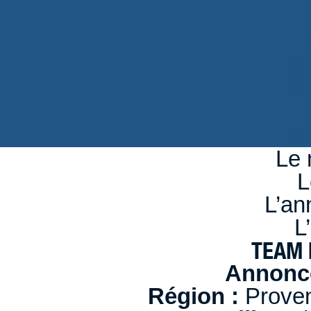
d
n
se
Le 
L
L’an
L
TEAM 
Annonce
Région :
Proven