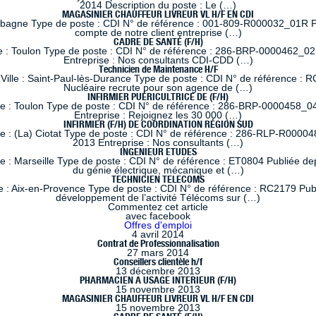
2014 Description du poste : Le (…)
MAGASINIER CHAUFFEUR LIVREUR VL H/F EN CDI
ubagne Type de poste : CDI N° de référence : 001-809-R000032_01R Pub
compte de notre client entreprise (…)
CADRE DE SANTÉ (F/H)
e : Toulon Type de poste : CDI N° de référence : 286-BRP-0000462_02
Entreprise : Nos consultants CDI-CDD (…)
Technicien de Maintenance H/F
ille : Saint-Paul-lès-Durance Type de poste : CDI N° de référence : RC
Nucléaire recrute pour son agence de (…)
INFIRMIER PUÉRICULTRICE DE (F/H)
le : Toulon Type de poste : CDI N° de référence : 286-BRP-0000458_04
Entreprise : Rejoignez les 30 000 (…)
INFIRMIER (F/H) DE COORDINATION RÉGION SUD
le : (La) Ciotat Type de poste : CDI N° de référence : 286-RLP-R00004
2013 Entreprise : Nos consultants (…)
INGENIEUR ETUDES
 : Marseille Type de poste : CDI N° de référence : ET0804 Publiée dep
du génie électrique, mécanique et (…)
TECHNICIEN TELECOMS
 : Aix-en-Provence Type de poste : CDI N° de référence : RC2179 Publi
développement de l’activité Télécoms sur (…)
Commentez cet article
avec facebook
Offres d'emploi
4 avril 2014
Contrat de Professionnalisation
27 mars 2014
Conseillers clientèle h/f
13 décembre 2013
PHARMACIEN A USAGE INTERIEUR (F/H)
15 novembre 2013
MAGASINIER CHAUFFEUR LIVREUR VL H/F EN CDI
15 novembre 2013