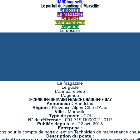
HANDImarseille
Le portail du handicap à Marseille
Le dossier
Le magazine
Le guide
L’annuaire web
L’agenda
Le dossier
août
juillet
juin
mai
avril
mars
février
janvier
décembre
novembre
octobre
septembre
Le magazine
Le guide
L’annuaire web
L’agenda
TECHNICIEN DE MAINTENANCE CHAUDIERE GAZ
Annonceur :
Randstad
Région :
Provence-Alpes-Côte d’Azur
Ville :
Marseille
Type de poste :
CDI
N° de référence :
001-719-R000021_01R
Publiée depuis le :
22 oct. 2013
Entreprise :
ns pour le compte de notre client un Technicien de maintenance chaud
Description du poste :