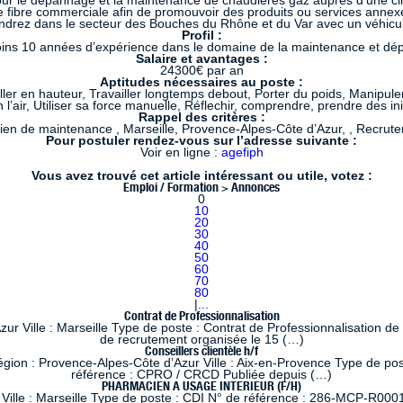
ur le dépannage et la maintenance de chaudières gaz auprès d’une clie
 fibre commerciale afin de promouvoir des produits ou services annexes
endrez dans le secteur des Bouches du Rhône et du Var avec un véhicul
Profil :
moins 10 années d’expérience dans le domaine de la maintenance et dé
Salaire et avantages :
24300€ par an
Aptitudes nécessaires au poste :
iller en hauteur, Travailler longtemps debout, Porter du poids, Manipule
 l’air, Utiliser sa force manuelle, Réflechir, comprendre, prendre des ini
Rappel des critères :
ien de maintenance , Marseille, Provence-Alpes-Côte d’Azur, , Recru
Pour postuler rendez-vous sur l’adresse suivante :
Voir en ligne :
agefiph
Vous avez trouvé cet article intéressant ou utile, votez :
Emploi / Formation > Annonces
0
10
20
30
40
50
60
70
80
|
...
Contrat de Professionnalisation
 Ville : Marseille Type de poste : Contrat de Professionnalisation de
de recrutement organisée le 15 (…)
Conseillers clientèle h/f
 : Provence-Alpes-Côte d’Azur Ville : Aix-en-Provence Type de poste
référence : CPRO / CRCD Publiée depuis (…)
PHARMACIEN A USAGE INTERIEUR (F/H)
lle : Marseille Type de poste : CDI N° de référence : 286-MCP-R0001