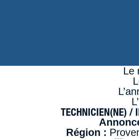
d
n
se
Le 
L
L’an
L
TECHNICIEN(NE) / 
Annonce
Région :
Proven