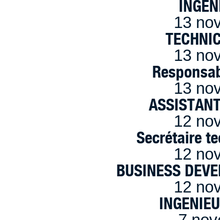
INGEN
13 no
TECHNI
13 no
Responsab
13 no
ASSISTANT
12 no
Secrétaire t
12 no
BUSINESS DEVE
12 no
INGENIE
7 nov