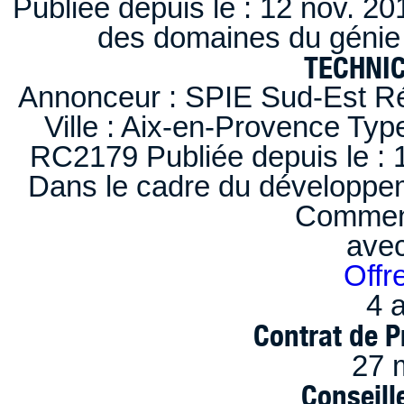
Publiée depuis le : 12 nov. 20
des domaines du génie 
TECHNI
Annonceur : SPIE Sud-Est Ré
Ville : Aix-en-Provence Typ
RC2179 Publiée depuis le : 1
Dans le cadre du développem
Comment
ave
Offr
4 a
Contrat de P
27 
Conseille