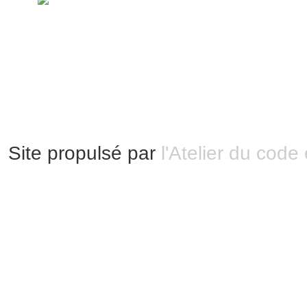
disposition selon les termes de la lic
Modification 2.0 France.
Mentions légales
|
Bannières et vignettes
Plan du site
Site propulsé par
l'Atelier du code