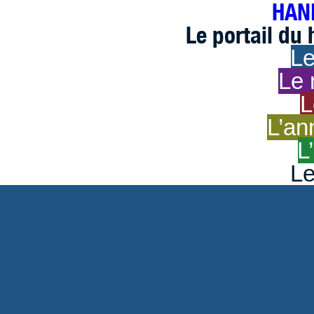
HAND
Le portail du
Le
Le 
L
L’an
L
Le