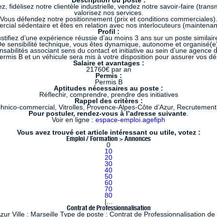
Description du poste :
, fidélisez notre clientèle industrielle, vendez notre savoir-faire (t
valorisez nos services.
Vous défendez notre positionnement (prix et conditions commerciales)
cial sédentaire et êtes en relation avec nos interlocuteurs (maintenan
Profil :
stifiez d’une expérience réussie d’au moins 3 ans sur un poste similair
e sensibilité technique, vous êtes dynamique, autonome et organisé(e
sabilités associant sens du contact et initiative au sein d’une agenc
 permis B et un véhicule sera mis à votre disposition pour assurer vos d
Salaire et avantages :
21760€ par an
Permis :
Permis B
Aptitudes nécessaires au poste :
Réflechir, comprendre, prendre des initiatives
Rappel des critères :
hnico-commercial, Vitrolles, Provence-Alpes-Côte d’Azur, Recrutemen
Pour postuler, rendez-vous à l’adresse suivante
.
Voir en ligne :
espace-emploi.agefiph
Vous avez trouvé cet article intéressant ou utile, votez :
Emploi / Formation > Annonces
0
10
20
30
40
50
60
70
80
|
...
Contrat de Professionnalisation
 Ville : Marseille Type de poste : Contrat de Professionnalisation de