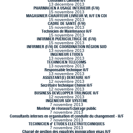
Conseillers clientèle h/f
13 décembre 2013
PHARMACIEN A USAGE INTERIEUR (F/H)
15 novembre 2013
MAGASINIER CHAUFFEUR LIVREUR VL H/F EN CDI
15 novembre 2013
CADRE DE SANTÉ (F/H)
15 novembre 2013
Technicien de Maintenance H/F
15 novembre 2013
INFIRMIER PUÉRICULTRICE DE (F/H)
15 novembre 2013
INFIRMIER (F/H) DE COORDINATION RÉGION SUD
13 novembre 2013
INGENIEUR ETUDES
13 novembre 2013
TECHNICIEN TELECOMS
13 novembre 2013
Responsable technique H/F
13 novembre 2013
ASSISTANT(E) DENTAIRE H/F
12 novembre 2013
Secrétaire technique Chimie H/F
12 novembre 2013
BUSINESS DEVELOPPER TRILINGUE H/F
12 novembre 2013
INGENIEUR SDF SYSTEME
7 novembre 2013
Monteur de réseaux/Eclairage public
7 novembre 2013
Consultants internes en organisation et conduite du changement - H/F
7 novembre 2013
TECHNICIEN d’ ETUDES ELECTROTECHNIQUES
7 novembre 2013
Chargé de gestion des expatriés immigration visas H/F