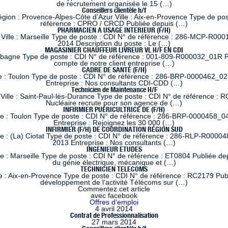
de recrutement organisée le 15 (…)
Conseillers clientèle h/f
 : Provence-Alpes-Côte d’Azur Ville : Aix-en-Provence Type de poste
référence : CPRO / CRCD Publiée depuis (…)
PHARMACIEN A USAGE INTERIEUR (F/H)
lle : Marseille Type de poste : CDI N° de référence : 286-MCP-R0001
2014 Description du poste : Le (…)
MAGASINIER CHAUFFEUR LIVREUR VL H/F EN CDI
ubagne Type de poste : CDI N° de référence : 001-809-R000032_01R Pub
compte de notre client entreprise (…)
CADRE DE SANTÉ (F/H)
e : Toulon Type de poste : CDI N° de référence : 286-BRP-0000462_02
Entreprise : Nos consultants CDI-CDD (…)
Technicien de Maintenance H/F
ille : Saint-Paul-lès-Durance Type de poste : CDI N° de référence : RC
Nucléaire recrute pour son agence de (…)
INFIRMIER PUÉRICULTRICE DE (F/H)
le : Toulon Type de poste : CDI N° de référence : 286-BRP-0000458_04
Entreprise : Rejoignez les 30 000 (…)
INFIRMIER (F/H) DE COORDINATION RÉGION SUD
le : (La) Ciotat Type de poste : CDI N° de référence : 286-RLP-R00004
2013 Entreprise : Nos consultants (…)
INGENIEUR ETUDES
 : Marseille Type de poste : CDI N° de référence : ET0804 Publiée dep
du génie électrique, mécanique et (…)
TECHNICIEN TELECOMS
 : Aix-en-Provence Type de poste : CDI N° de référence : RC2179 Publi
développement de l’activité Télécoms sur (…)
Commentez cet article
avec facebook
Offres d'emploi
4 avril 2014
Contrat de Professionnalisation
27 mars 2014