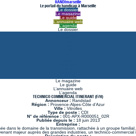
HANDImarseille
Le portail du handicap à Marseille
Le dossier
Le magazine
Le guide
L’annuaire web
L’agenda
Le dossier
août
juillet
juin
mai
avril
mars
février
janvier
décembre
novembre
octobre
septembre
Le magazine
Le guide
L’annuaire web
L’agenda
TECHNICO COMMERCIAL ITINERANT (F/H)
Annonceur :
Randstad
Région :
Provence-Alpes-Côte d’Azur
Ville :
Vitrolles
Type de poste :
CDI
N° de référence :
001-APX-R000051_02R
Publiée depuis le :
18 juin 2013
Entreprise :
ée dans le domaine de la transmission, rattachée à un groupe familial, e
ervenant majeur auprès des grandes industries, un technico-commercial i