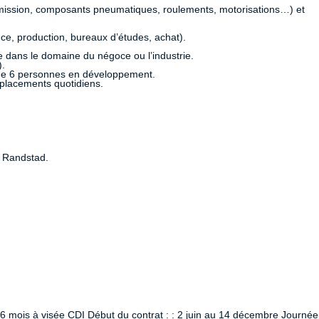
ransmission, composants pneumatiques, roulements, motorisations…) et
.
ce, production, bureaux d’études, achat).
e dans le domaine du négoce ou l’industrie.
).
e de 6 personnes en développement.
éplacements quotidiens.
t Randstad.
 6 mois à visée CDI Début du contrat : : 2 juin au 14 décembre Journée