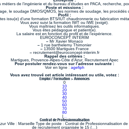
Entreprise :
métiers de l’ingénierie et du bureau d’études en PACA, recherche, po
Poste et missions :
udage, le soudage DMOS/QMOS, les normes de soudage, les procédés d
Profil :
tes issu(e) d’une formation BTS/IUT chaudronnerie ou fabrication métal
Vous avez suivi la formation IWT ou IWE (exigé).
Vous maîtrisez les outils informatiques.
Vous êtes pédagogue et patient(e).
La salaire est en fonction du profil et de l’expérience.
EUROCONCEPT INTERIM
–
Mr Xavier Monaco
–
1 rue barthelemy Thimonier
–
13500 Martigues France
–
recrutement@euroconcept-interim.fr
Rappel des critères :
Martigues, Provence-Alpes-Côte d’Azur, Recrutement Apec
Pour postuler rendez-vous sur l’adresse suivante :
Voir en ligne :
agefiph
Vous avez trouvé cet article intéressant ou utile, votez :
Emploi / Formation > Annonces
0
10
20
30
40
50
60
70
80
|
...
Contrat de Professionnalisation
 Ville : Marseille Type de poste : Contrat de Professionnalisation de
de recrutement organisée le 15 (…)