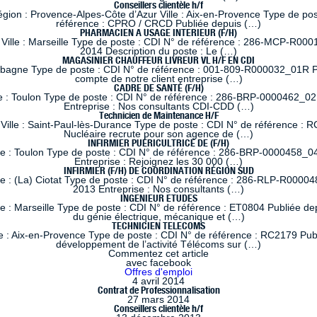
Conseillers clientèle h/f
 : Provence-Alpes-Côte d’Azur Ville : Aix-en-Provence Type de poste
référence : CPRO / CRCD Publiée depuis (…)
PHARMACIEN A USAGE INTERIEUR (F/H)
lle : Marseille Type de poste : CDI N° de référence : 286-MCP-R0001
2014 Description du poste : Le (…)
MAGASINIER CHAUFFEUR LIVREUR VL H/F EN CDI
ubagne Type de poste : CDI N° de référence : 001-809-R000032_01R Pub
compte de notre client entreprise (…)
CADRE DE SANTÉ (F/H)
e : Toulon Type de poste : CDI N° de référence : 286-BRP-0000462_02
Entreprise : Nos consultants CDI-CDD (…)
Technicien de Maintenance H/F
ille : Saint-Paul-lès-Durance Type de poste : CDI N° de référence : RC
Nucléaire recrute pour son agence de (…)
INFIRMIER PUÉRICULTRICE DE (F/H)
le : Toulon Type de poste : CDI N° de référence : 286-BRP-0000458_04
Entreprise : Rejoignez les 30 000 (…)
INFIRMIER (F/H) DE COORDINATION RÉGION SUD
le : (La) Ciotat Type de poste : CDI N° de référence : 286-RLP-R00004
2013 Entreprise : Nos consultants (…)
INGENIEUR ETUDES
 : Marseille Type de poste : CDI N° de référence : ET0804 Publiée dep
du génie électrique, mécanique et (…)
TECHNICIEN TELECOMS
 : Aix-en-Provence Type de poste : CDI N° de référence : RC2179 Publi
développement de l’activité Télécoms sur (…)
Commentez cet article
avec facebook
Offres d'emploi
4 avril 2014
Contrat de Professionnalisation
27 mars 2014
Conseillers clientèle h/f