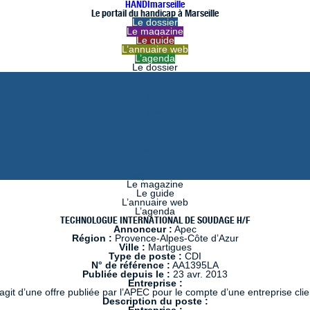
HANDImarseille
Le portail du handicap à Marseille
Le dossier
Le magazine
Le guide
L’annuaire web
L’agenda
Le dossier
août
juillet
juin
mai
avril
mars
février
janvier
décembre
novembre
octobre
septembre
Le magazine
Le guide
L’annuaire web
L’agenda
TECHNOLOGUE INTERNATIONAL DE SOUDAGE H/F
Annonceur :
Apec
Région :
Provence-Alpes-Côte d’Azur
Ville :
Martigues
Type de poste :
CDI
N° de référence :
AA1395LA
Publiée depuis le :
23 avr. 2013
Entreprise :
s’agit d’une offre publiée par l’APEC pour le compte d’une entreprise clie
Description du poste :